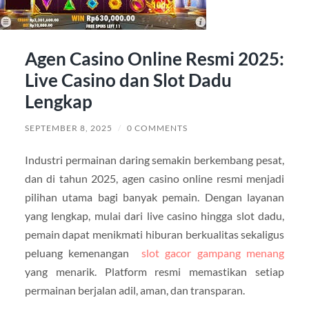
Agen Casino Online Resmi 2025:
Live Casino dan Slot Dadu
Lengkap
SEPTEMBER 8, 2025
/
0 COMMENTS
Industri permainan daring semakin berkembang pesat,
dan di tahun 2025, agen casino online resmi menjadi
pilihan utama bagi banyak pemain. Dengan layanan
yang lengkap, mulai dari live casino hingga slot dadu,
pemain dapat menikmati hiburan berkualitas sekaligus
peluang kemenangan
slot gacor gampang menang
yang menarik. Platform resmi memastikan setiap
permainan berjalan adil, aman, dan transparan.