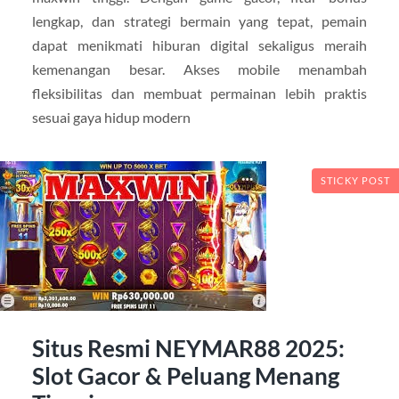
lengkap, dan strategi bermain yang tepat, pemain
dapat menikmati hiburan digital sekaligus meraih
kemenangan besar. Akses mobile menambah
fleksibilitas dan membuat permainan lebih praktis
sesuai gaya hidup modern
STICKY POST
Situs Resmi NEYMAR88 2025:
Slot Gacor & Peluang Menang