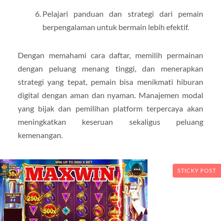
Pelajari panduan dan strategi dari pemain
berpengalaman untuk bermain lebih efektif.
Dengan memahami cara daftar, memilih permainan
dengan peluang menang tinggi, dan menerapkan
strategi yang tepat, pemain bisa menikmati hiburan
digital dengan aman dan nyaman. Manajemen modal
yang bijak dan pemilihan platform terpercaya akan
meningkatkan keseruan sekaligus peluang
kemenangan.
STICKY POST