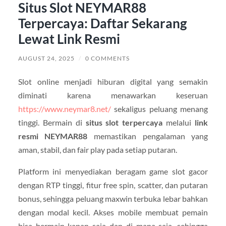
Situs Slot NEYMAR88
Terpercaya: Daftar Sekarang
Lewat Link Resmi
AUGUST 24, 2025
/
0 COMMENTS
Slot online menjadi hiburan digital yang semakin
diminati karena menawarkan keseruan
https://www.neymar8.net/
sekaligus peluang menang
tinggi. Bermain di
situs slot terpercaya
melalui
link
resmi NEYMAR88
memastikan pengalaman yang
aman, stabil, dan fair play pada setiap putaran.
Platform ini menyediakan beragam game slot gacor
dengan RTP tinggi, fitur free spin, scatter, dan putaran
bonus, sehingga peluang maxwin terbuka lebar bahkan
dengan modal kecil. Akses mobile membuat pemain
bisa bermain kapan saja dan di mana saja, sehingga