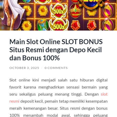
Main Slot Online SLOT BONUS
Situs Resmi dengan Depo Kecil
dan Bonus 100%
OCTOBER 3, 2025
/
0 COMMENTS
Slot online kini menjadi salah satu hiburan digital
favorit karena menghadirkan sensasi bermain yang
seru sekaligus peluang menang tinggi. Dengan
slot
resmi
deposit kecil, pemain tetap memiliki kesempatan
meraih kemenangan besar. Situs resmi dengan bonus
100% menambah modal awal, sehingga peluang