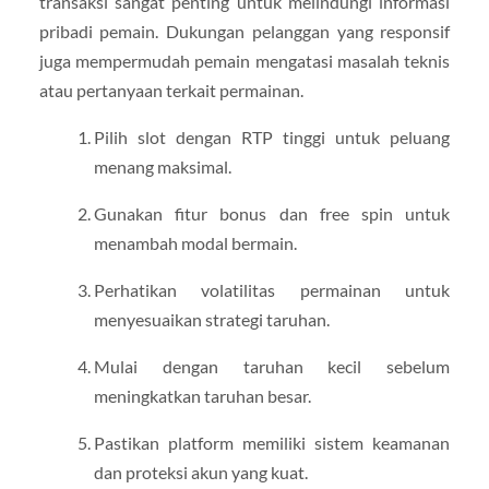
transaksi sangat penting untuk melindungi informasi
pribadi pemain. Dukungan pelanggan yang responsif
juga mempermudah pemain mengatasi masalah teknis
atau pertanyaan terkait permainan.
Pilih slot dengan RTP tinggi untuk peluang
menang maksimal.
Gunakan fitur bonus dan free spin untuk
menambah modal bermain.
Perhatikan volatilitas permainan untuk
menyesuaikan strategi taruhan.
Mulai dengan taruhan kecil sebelum
meningkatkan taruhan besar.
Pastikan platform memiliki sistem keamanan
dan proteksi akun yang kuat.