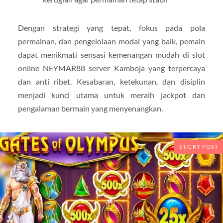
Dengan strategi yang tepat, fokus pada pola
permainan, dan pengelolaan modal yang baik, pemain
dapat menikmati sensasi kemenangan mudah di slot
online NEYMAR88 server Kamboja yang terpercaya
dan anti ribet. Kesabaran, ketekunan, dan disiplin
menjadi kunci utama untuk meraih jackpot dan
pengalaman bermain yang menyenangkan.
STICKY POST