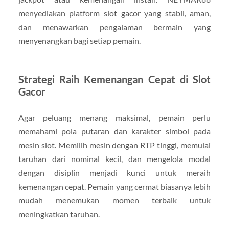
menyediakan platform slot gacor yang stabil, aman,
dan menawarkan pengalaman bermain yang
menyenangkan bagi setiap pemain.
Strategi Raih Kemenangan Cepat di Slot
Gacor
Agar peluang menang maksimal, pemain perlu
memahami pola putaran dan karakter simbol pada
mesin slot. Memilih mesin dengan RTP tinggi, memulai
taruhan dari nominal kecil, dan mengelola modal
dengan disiplin menjadi kunci untuk meraih
kemenangan cepat. Pemain yang cermat biasanya lebih
mudah menemukan momen terbaik untuk
meningkatkan taruhan.