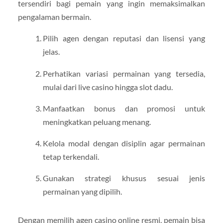
tersendiri bagi pemain yang ingin memaksimalkan
pengalaman bermain.
Pilih agen dengan reputasi dan lisensi yang
jelas.
Perhatikan variasi permainan yang tersedia,
mulai dari live casino hingga slot dadu.
Manfaatkan bonus dan promosi untuk
meningkatkan peluang menang.
Kelola modal dengan disiplin agar permainan
tetap terkendali.
Gunakan strategi khusus sesuai jenis
permainan yang dipilih.
Dengan memilih agen casino online resmi, pemain bisa