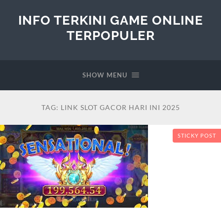
INFO TERKINI GAME ONLINE
TERPOPULER
SHOW MENU
TAG:
LINK SLOT GACOR HARI INI 2025
STICKY POST