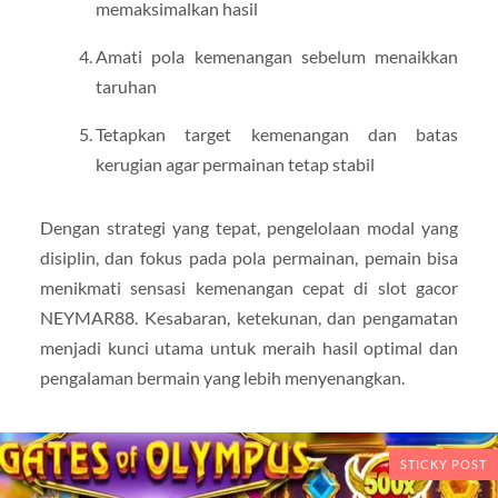
memaksimalkan hasil
Amati pola kemenangan sebelum menaikkan
taruhan
Tetapkan target kemenangan dan batas
kerugian agar permainan tetap stabil
Dengan strategi yang tepat, pengelolaan modal yang
disiplin, dan fokus pada pola permainan, pemain bisa
menikmati sensasi kemenangan cepat di slot gacor
NEYMAR88. Kesabaran, ketekunan, dan pengamatan
menjadi kunci utama untuk meraih hasil optimal dan
pengalaman bermain yang lebih menyenangkan.
STICKY POST