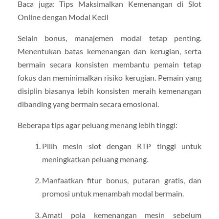
Baca juga: Tips Maksimalkan Kemenangan di Slot
Online dengan Modal Kecil
Selain bonus, manajemen modal tetap penting.
Menentukan batas kemenangan dan kerugian, serta
bermain secara konsisten membantu pemain tetap
fokus dan meminimalkan risiko kerugian. Pemain yang
disiplin biasanya lebih konsisten meraih kemenangan
dibanding yang bermain secara emosional.
Beberapa tips agar peluang menang lebih tinggi:
Pilih mesin slot dengan RTP tinggi untuk
meningkatkan peluang menang.
Manfaatkan fitur bonus, putaran gratis, dan
promosi untuk menambah modal bermain.
Amati pola kemenangan mesin sebelum