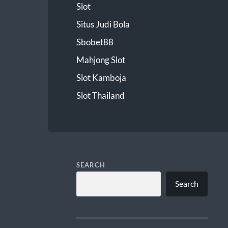
Slot
Situs Judi Bola
Sbobet88
Mahjong Slot
Slot Kamboja
Slot Thailand
SEARCH
Search