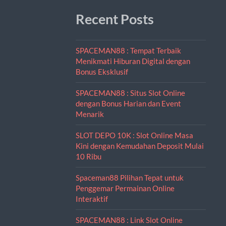
Recent Posts
SPACEMAN88 : Tempat Terbaik
Menikmati Hiburan Digital dengan
Bonus Eksklusif
SPACEMAN88 : Situs Slot Online
dengan Bonus Harian dan Event
Menarik
SLOT DEPO 10K : Slot Online Masa
Kini dengan Kemudahan Deposit Mulai
10 Ribu
Spaceman88 Pilihan Tepat untuk
Penggemar Permainan Online
Interaktif
SPACEMAN88 : Link Slot Online