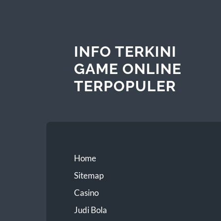
INFO TERKINI
GAME ONLINE
TERPOPULER
Home
Sitemap
Casino
Judi Bola