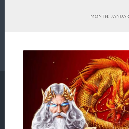
MONTH:
JANUAR