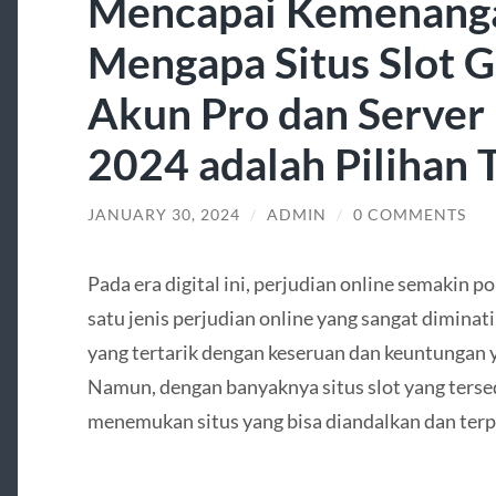
Mencapai Kemenanga
Mengapa Situs Slot 
Akun Pro dan Server
2024 adalah Pilihan 
JANUARY 30, 2024
/
ADMIN
/
0 COMMENTS
Pada era digital ini, perjudian online semakin p
satu jenis perjudian online yang sangat diminat
yang tertarik dengan keseruan dan keuntungan 
Namun, dengan banyaknya situs slot yang tersedi
menemukan situs yang bisa diandalkan dan terp