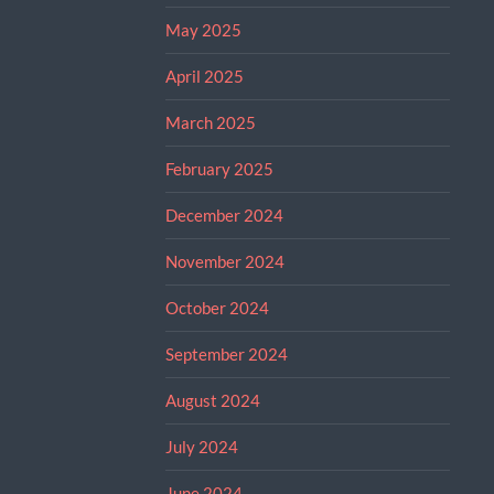
May 2025
April 2025
March 2025
February 2025
December 2024
November 2024
October 2024
September 2024
August 2024
July 2024
June 2024