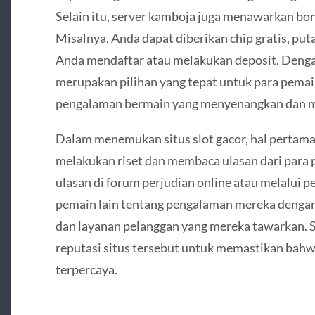
Selain itu, server kamboja juga menawarkan bo
Misalnya, Anda dapat diberikan chip gratis, put
Anda mendaftar atau melakukan deposit. Denga
merupakan pilihan yang tepat untuk para pemai
pengalaman bermain yang menyenangkan dan 
Dalam menemukan situs slot gacor, hal pertama
melakukan riset dan membaca ulasan dari para 
ulasan di forum perjudian online atau melalui pe
pemain lain tentang pengalaman mereka dengan 
dan layanan pelanggan yang mereka tawarkan. S
reputasi situs tersebut untuk memastikan bah
terpercaya.