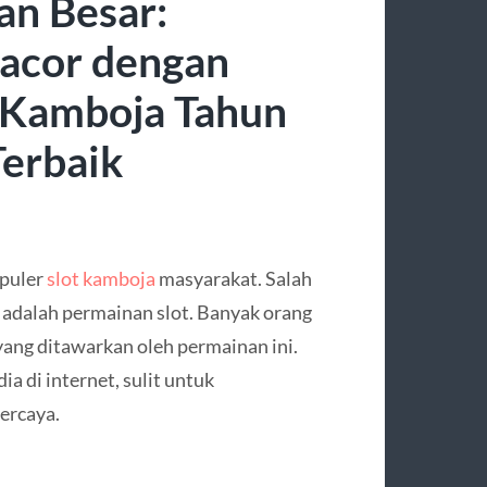
n Besar:
Gacor dengan
 Kamboja Tahun
Terbaik
opuler
slot kamboja
masyarakat. Salah
i adalah permainan slot. Banyak orang
yang ditawarkan oleh permainan ini.
a di internet, sulit untuk
ercaya.