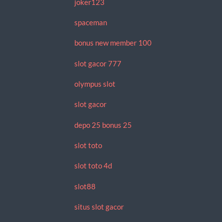
joker123
spaceman
bonus new member 100
slot gacor 777
olympus slot
slot gacor
depo 25 bonus 25
slot toto
slot toto 4d
slot88
situs slot gacor