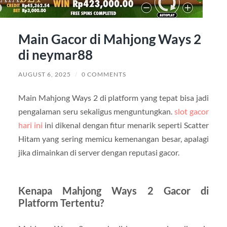
Main Gacor di Mahjong Ways 2
di neymar88
AUGUST 6, 2025
/
0 COMMENTS
Main Mahjong Ways 2 di platform yang tepat bisa jadi
pengalaman seru sekaligus menguntungkan.
slot gacor
hari ini
ini dikenal dengan fitur menarik seperti Scatter
Hitam yang sering memicu kemenangan besar, apalagi
jika dimainkan di server dengan reputasi gacor.
Kenapa Mahjong Ways 2 Gacor di
Platform Tertentu?