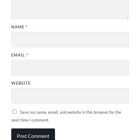
NAME
*
EMAIL
*
WEBSITE
Save my name, email, and website in this browser for the
next time I comment.