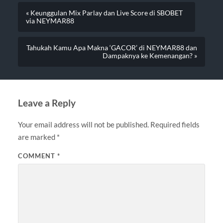
« Keunggulan Mix Parlay dan Live Score di SBOBET
via NEYMAR88
Tahukah Kamu Apa Makna ‘GACOR’ di NEYMAR88 dan
Dampaknya ke Kemenangan? »
Leave a Reply
Your email address will not be published.
Required fields
are marked
*
COMMENT
*