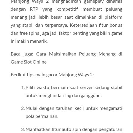
Mahjong Ways 2 menghadirkan gameplay dinamis
dengan RTP yang kompetitif, membuat peluang
menang jadi lebih besar saat dimainkan di platform
yang stabil dan terpercaya. Ketersediaan fitur bonus
dan free spins juga jadi faktor penting yang bikin game
ini makin menarik.
Baca juga: Cara Maksimalkan Peluang Menang di
Game Slot Online
Berikut tips main gacor Mahjong Ways 2:
Pilih waktu bermain saat server sedang stabil
untuk menghindari lag dan gangguan.
Mulai dengan taruhan kecil untuk mengamati
pola permainan.
Manfaatkan fitur auto spin dengan pengaturan