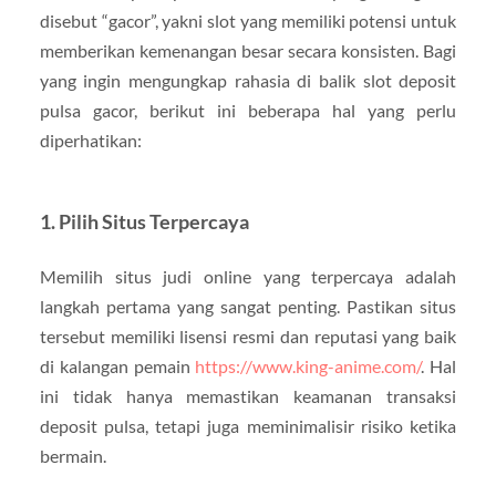
disebut “gacor”, yakni slot yang memiliki potensi untuk
memberikan kemenangan besar secara konsisten. Bagi
yang ingin mengungkap rahasia di balik slot deposit
pulsa gacor, berikut ini beberapa hal yang perlu
diperhatikan:
1. Pilih Situs Terpercaya
Memilih situs judi online yang terpercaya adalah
langkah pertama yang sangat penting. Pastikan situs
tersebut memiliki lisensi resmi dan reputasi yang baik
di kalangan pemain
https://www.king-anime.com/
. Hal
ini tidak hanya memastikan keamanan transaksi
deposit pulsa, tetapi juga meminimalisir risiko ketika
bermain.