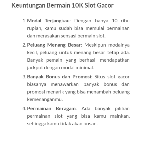
Keuntungan Bermain 10K Slot Gacor
Modal Terjangkau
: Dengan hanya 10 ribu
rupiah, kamu sudah bisa memulai permainan
dan merasakan sensasi bermain slot.
Peluang Menang Besar
: Meskipun modalnya
kecil, peluang untuk menang besar tetap ada.
Banyak pemain yang berhasil mendapatkan
jackpot dengan modal minimal.
Banyak Bonus dan Promosi
: Situs slot gacor
biasanya menawarkan banyak bonus dan
promosi menarik yang bisa menambah peluang
kemenanganmu.
Permainan Beragam
: Ada banyak pilihan
permainan slot yang bisa kamu mainkan,
sehingga kamu tidak akan bosan.