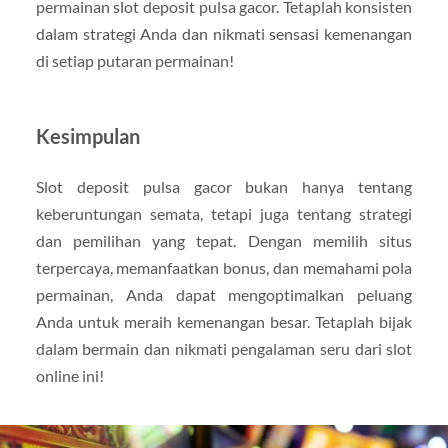
permainan slot deposit pulsa gacor. Tetaplah konsisten
dalam strategi Anda dan nikmati sensasi kemenangan
di setiap putaran permainan!
Kesimpulan
Slot deposit pulsa gacor bukan hanya tentang
keberuntungan semata, tetapi juga tentang strategi
dan pemilihan yang tepat. Dengan memilih situs
terpercaya, memanfaatkan bonus, dan memahami pola
permainan, Anda dapat mengoptimalkan peluang
Anda untuk meraih kemenangan besar. Tetaplah bijak
dalam bermain dan nikmati pengalaman seru dari slot
online ini!