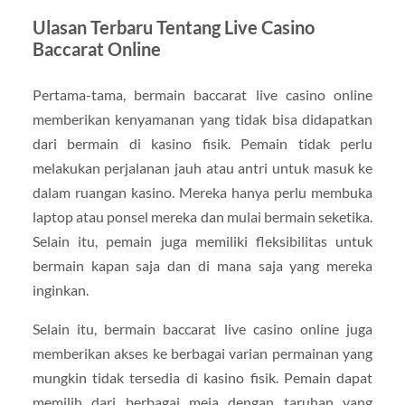
Ulasan Terbaru Tentang Live Casino
Baccarat Online
Pertama-tama, bermain baccarat live casino online
memberikan kenyamanan yang tidak bisa didapatkan
dari bermain di kasino fisik. Pemain tidak perlu
melakukan perjalanan jauh atau antri untuk masuk ke
dalam ruangan kasino. Mereka hanya perlu membuka
laptop atau ponsel mereka dan mulai bermain seketika.
Selain itu, pemain juga memiliki fleksibilitas untuk
bermain kapan saja dan di mana saja yang mereka
inginkan.
Selain itu, bermain baccarat live casino online juga
memberikan akses ke berbagai varian permainan yang
mungkin tidak tersedia di kasino fisik. Pemain dapat
memilih dari berbagai meja dengan taruhan yang