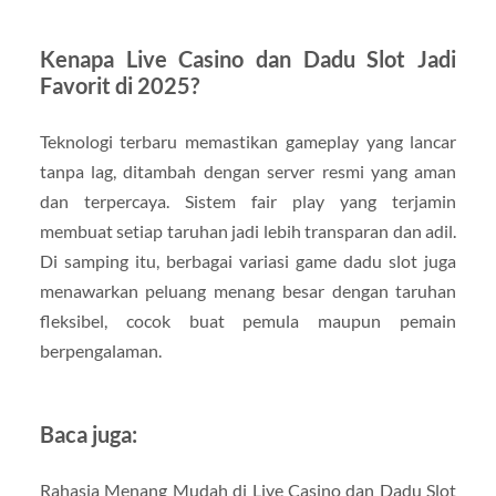
Kenapa Live Casino dan Dadu Slot Jadi
Favorit di 2025?
Teknologi terbaru memastikan gameplay yang lancar
tanpa lag, ditambah dengan server resmi yang aman
dan terpercaya. Sistem fair play yang terjamin
membuat setiap taruhan jadi lebih transparan dan adil.
Di samping itu, berbagai variasi game dadu slot juga
menawarkan peluang menang besar dengan taruhan
fleksibel, cocok buat pemula maupun pemain
berpengalaman.
Baca juga:
Rahasia Menang Mudah di Live Casino dan Dadu Slot