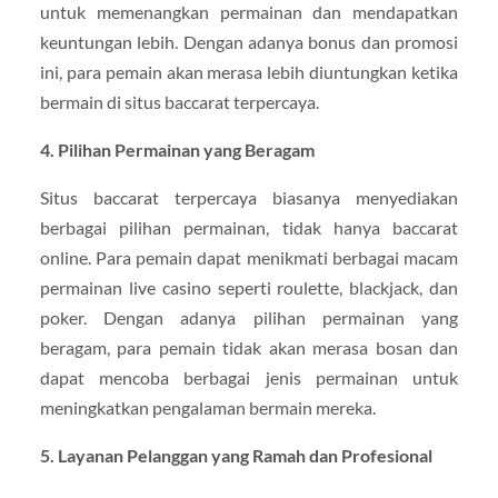
untuk memenangkan permainan dan mendapatkan
keuntungan lebih. Dengan adanya bonus dan promosi
ini, para pemain akan merasa lebih diuntungkan ketika
bermain di situs baccarat terpercaya.
4. Pilihan Permainan yang Beragam
Situs baccarat terpercaya biasanya menyediakan
berbagai pilihan permainan, tidak hanya baccarat
online. Para pemain dapat menikmati berbagai macam
permainan live casino seperti roulette, blackjack, dan
poker. Dengan adanya pilihan permainan yang
beragam, para pemain tidak akan merasa bosan dan
dapat mencoba berbagai jenis permainan untuk
meningkatkan pengalaman bermain mereka.
5. Layanan Pelanggan yang Ramah dan Profesional