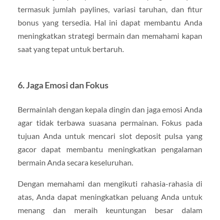
termasuk jumlah paylines, variasi taruhan, dan fitur
bonus yang tersedia. Hal ini dapat membantu Anda
meningkatkan strategi bermain dan memahami kapan
saat yang tepat untuk bertaruh.
6. Jaga Emosi dan Fokus
Bermainlah dengan kepala dingin dan jaga emosi Anda
agar tidak terbawa suasana permainan. Fokus pada
tujuan Anda untuk mencari slot deposit pulsa yang
gacor dapat membantu meningkatkan pengalaman
bermain Anda secara keseluruhan.
Dengan memahami dan mengikuti rahasia-rahasia di
atas, Anda dapat meningkatkan peluang Anda untuk
menang dan meraih keuntungan besar dalam