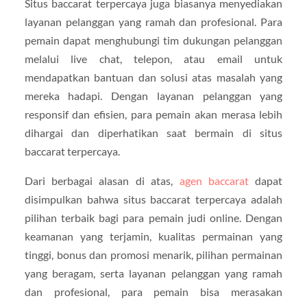
Situs baccarat terpercaya juga biasanya menyediakan
layanan pelanggan yang ramah dan profesional. Para
pemain dapat menghubungi tim dukungan pelanggan
melalui live chat, telepon, atau email untuk
mendapatkan bantuan dan solusi atas masalah yang
mereka hadapi. Dengan layanan pelanggan yang
responsif dan efisien, para pemain akan merasa lebih
dihargai dan diperhatikan saat bermain di situs
baccarat terpercaya.
Dari berbagai alasan di atas,
agen baccarat
dapat
disimpulkan bahwa situs baccarat terpercaya adalah
pilihan terbaik bagi para pemain judi online. Dengan
keamanan yang terjamin, kualitas permainan yang
tinggi, bonus dan promosi menarik, pilihan permainan
yang beragam, serta layanan pelanggan yang ramah
dan profesional, para pemain bisa merasakan