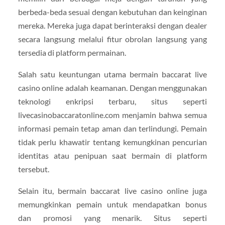
berbeda-beda sesuai dengan kebutuhan dan keinginan
mereka. Mereka juga dapat berinteraksi dengan dealer
secara langsung melalui fitur obrolan langsung yang
tersedia di platform permainan.
Salah satu keuntungan utama bermain baccarat live
casino online adalah keamanan. Dengan menggunakan
teknologi enkripsi terbaru, situs seperti
livecasinobaccaratonline.com menjamin bahwa semua
informasi pemain tetap aman dan terlindungi. Pemain
tidak perlu khawatir tentang kemungkinan pencurian
identitas atau penipuan saat bermain di platform
tersebut.
Selain itu, bermain baccarat live casino online juga
memungkinkan pemain untuk mendapatkan bonus
dan promosi yang menarik. Situs seperti