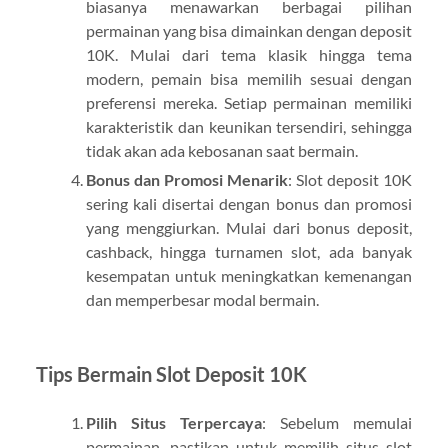
biasanya menawarkan berbagai pilihan
permainan yang bisa dimainkan dengan deposit
10K. Mulai dari tema klasik hingga tema
modern, pemain bisa memilih sesuai dengan
preferensi mereka. Setiap permainan memiliki
karakteristik dan keunikan tersendiri, sehingga
tidak akan ada kebosanan saat bermain.
Bonus dan Promosi Menarik
: Slot deposit 10K
sering kali disertai dengan bonus dan promosi
yang menggiurkan. Mulai dari bonus deposit,
cashback, hingga turnamen slot, ada banyak
kesempatan untuk meningkatkan kemenangan
dan memperbesar modal bermain.
Tips Bermain Slot Deposit 10K
Pilih Situs Terpercaya
: Sebelum memulai
permainan, pastikan untuk memilih situs slot