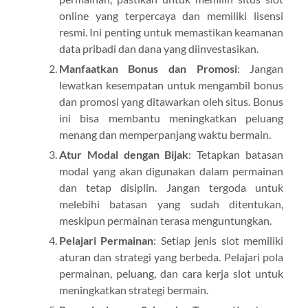
online yang terpercaya dan memiliki lisensi
resmi. Ini penting untuk memastikan keamanan
data pribadi dan dana yang diinvestasikan.
Manfaatkan Bonus dan Promosi
: Jangan
lewatkan kesempatan untuk mengambil bonus
dan promosi yang ditawarkan oleh situs. Bonus
ini bisa membantu meningkatkan peluang
menang dan memperpanjang waktu bermain.
Atur Modal dengan Bijak
: Tetapkan batasan
modal yang akan digunakan dalam permainan
dan tetap disiplin. Jangan tergoda untuk
melebihi batasan yang sudah ditentukan,
meskipun permainan terasa menguntungkan.
Pelajari Permainan
: Setiap jenis slot memiliki
aturan dan strategi yang berbeda. Pelajari pola
permainan, peluang, dan cara kerja slot untuk
meningkatkan strategi bermain.