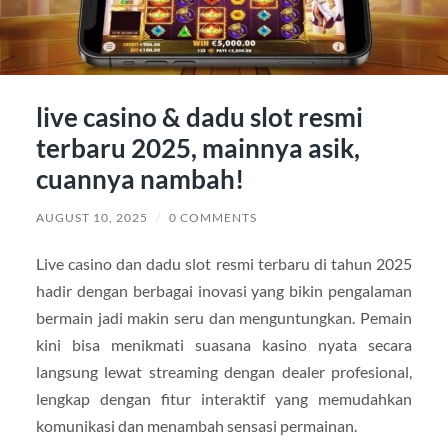
live casino & dadu slot resmi
terbaru 2025, mainnya asik,
cuannya nambah!
AUGUST 10, 2025
/
0 COMMENTS
Live casino dan dadu slot resmi terbaru di tahun 2025
hadir dengan berbagai inovasi yang bikin pengalaman
bermain jadi makin seru dan menguntungkan. Pemain
kini bisa menikmati suasana kasino nyata secara
langsung lewat streaming dengan dealer profesional,
lengkap dengan fitur interaktif yang memudahkan
komunikasi dan menambah sensasi permainan.