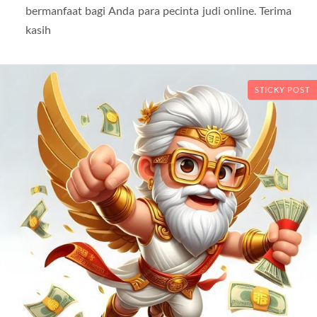
bermanfaat bagi Anda para pecinta judi online. Terima
kasih
STICKY POST