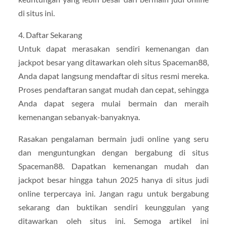
di situs ini.
4. Daftar Sekarang
Untuk dapat merasakan sendiri kemenangan dan
jackpot besar yang ditawarkan oleh situs Spaceman88,
Anda dapat langsung mendaftar di situs resmi mereka.
Proses pendaftaran sangat mudah dan cepat, sehingga
Anda dapat segera mulai bermain dan meraih
kemenangan sebanyak-banyaknya.
Rasakan pengalaman bermain judi online yang seru
dan menguntungkan dengan bergabung di situs
Spaceman88. Dapatkan kemenangan mudah dan
jackpot besar hingga tahun 2025 hanya di situs judi
online terpercaya ini. Jangan ragu untuk bergabung
sekarang dan buktikan sendiri keunggulan yang
ditawarkan oleh situs ini. Semoga artikel ini