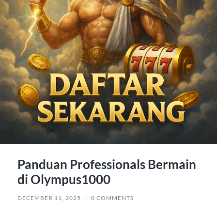
Panduan Professionals Bermain
di Olympus1000
DECEMBER 11, 2025
/
0 COMMENTS