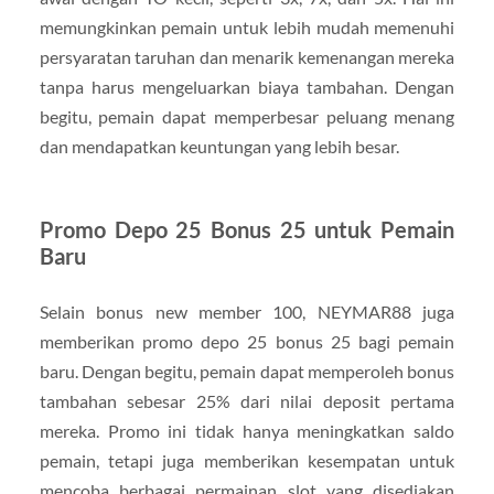
memungkinkan pemain untuk lebih mudah memenuhi
persyaratan taruhan dan menarik kemenangan mereka
tanpa harus mengeluarkan biaya tambahan. Dengan
begitu, pemain dapat memperbesar peluang menang
dan mendapatkan keuntungan yang lebih besar.
Promo Depo 25 Bonus 25 untuk Pemain
Baru
Selain bonus new member 100, NEYMAR88 juga
memberikan promo depo 25 bonus 25 bagi pemain
baru. Dengan begitu, pemain dapat memperoleh bonus
tambahan sebesar 25% dari nilai deposit pertama
mereka. Promo ini tidak hanya meningkatkan saldo
pemain, tetapi juga memberikan kesempatan untuk
mencoba berbagai permainan slot yang disediakan