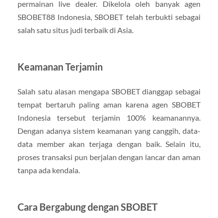
permainan live dealer. Dikelola oleh banyak agen
SBOBET88 Indonesia, SBOBET telah terbukti sebagai
salah satu situs judi terbaik di Asia.
Keamanan Terjamin
Salah satu alasan mengapa SBOBET dianggap sebagai
tempat bertaruh paling aman karena agen SBOBET
Indonesia tersebut terjamin 100% keamanannya.
Dengan adanya sistem keamanan yang canggih, data-
data member akan terjaga dengan baik. Selain itu,
proses transaksi pun berjalan dengan lancar dan aman
tanpa ada kendala.
Cara Bergabung dengan SBOBET