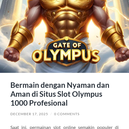
Bermain dengan Nyaman dan
Aman di Situs Slot Olympus
1000 Profesional
DECEMBER 17, 2025
/
0 COMMENTS
Saat ini, permainan slot online semakin populer di