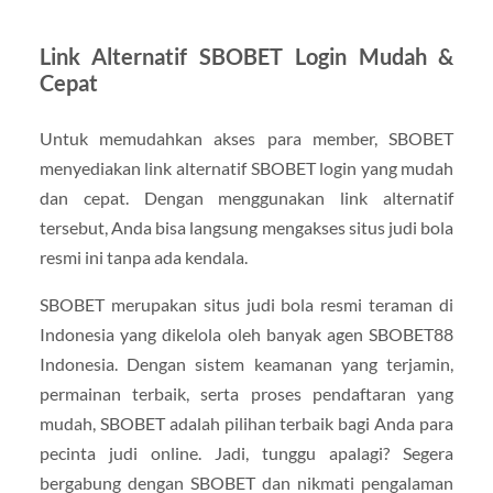
Link Alternatif SBOBET Login Mudah &
Cepat
Untuk memudahkan akses para member, SBOBET
menyediakan link alternatif SBOBET login yang mudah
dan cepat. Dengan menggunakan link alternatif
tersebut, Anda bisa langsung mengakses situs judi bola
resmi ini tanpa ada kendala.
SBOBET merupakan situs judi bola resmi teraman di
Indonesia yang dikelola oleh banyak agen SBOBET88
Indonesia. Dengan sistem keamanan yang terjamin,
permainan terbaik, serta proses pendaftaran yang
mudah, SBOBET adalah pilihan terbaik bagi Anda para
pecinta judi online. Jadi, tunggu apalagi? Segera
bergabung dengan SBOBET dan nikmati pengalaman