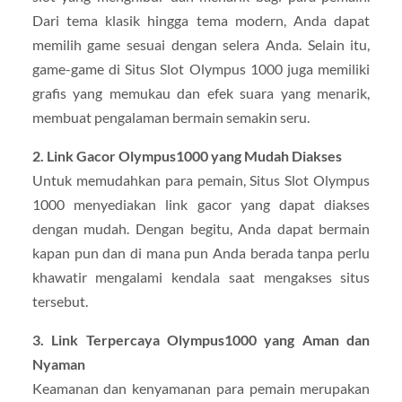
Dari tema klasik hingga tema modern, Anda dapat
memilih game sesuai dengan selera Anda. Selain itu,
game-game di Situs Slot Olympus 1000 juga memiliki
grafis yang memukau dan efek suara yang menarik,
membuat pengalaman bermain semakin seru.
2. Link Gacor Olympus1000 yang Mudah Diakses
Untuk memudahkan para pemain, Situs Slot Olympus
1000 menyediakan link gacor yang dapat diakses
dengan mudah. Dengan begitu, Anda dapat bermain
kapan pun dan di mana pun Anda berada tanpa perlu
khawatir mengalami kendala saat mengakses situs
tersebut.
3. Link Terpercaya Olympus1000 yang Aman dan
Nyaman
Keamanan dan kenyamanan para pemain merupakan