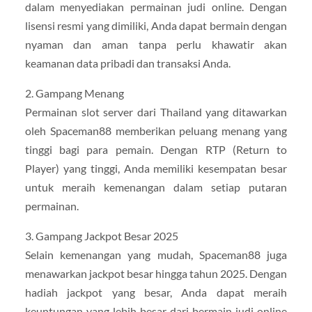
dalam menyediakan permainan judi online. Dengan
lisensi resmi yang dimiliki, Anda dapat bermain dengan
nyaman dan aman tanpa perlu khawatir akan
keamanan data pribadi dan transaksi Anda.
2. Gampang Menang
Permainan slot server dari Thailand yang ditawarkan
oleh Spaceman88 memberikan peluang menang yang
tinggi bagi para pemain. Dengan RTP (Return to
Player) yang tinggi, Anda memiliki kesempatan besar
untuk meraih kemenangan dalam setiap putaran
permainan.
3. Gampang Jackpot Besar 2025
Selain kemenangan yang mudah, Spaceman88 juga
menawarkan jackpot besar hingga tahun 2025. Dengan
hadiah jackpot yang besar, Anda dapat meraih
keuntungan yang lebih besar dari bermain judi online