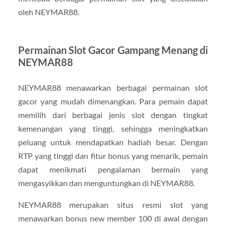
oleh NEYMAR88.
Permainan Slot Gacor Gampang Menang di
NEYMAR88
NEYMAR88 menawarkan berbagai permainan slot
gacor yang mudah dimenangkan. Para pemain dapat
memilih dari berbagai jenis slot dengan tingkat
kemenangan yang tinggi, sehingga meningkatkan
peluang untuk mendapatkan hadiah besar. Dengan
RTP yang tinggi dan fitur bonus yang menarik, pemain
dapat menikmati pengalaman bermain yang
mengasyikkan dan menguntungkan di NEYMAR88.
NEYMAR88 merupakan situs resmi slot yang
menawarkan bonus new member 100 di awal dengan