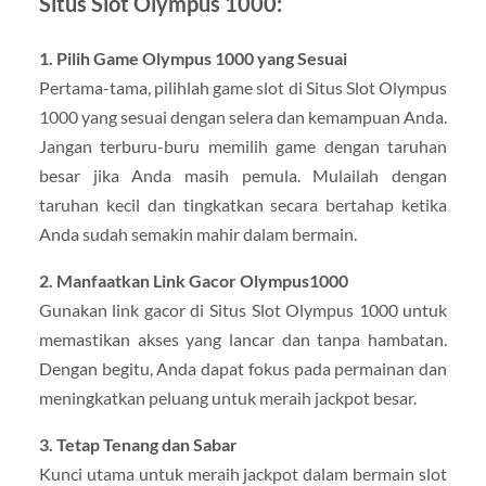
Situs Slot Olympus 1000:
1. Pilih Game Olympus 1000 yang Sesuai
Pertama-tama, pilihlah game slot di Situs Slot Olympus
1000 yang sesuai dengan selera dan kemampuan Anda.
Jangan terburu-buru memilih game dengan taruhan
besar jika Anda masih pemula. Mulailah dengan
taruhan kecil dan tingkatkan secara bertahap ketika
Anda sudah semakin mahir dalam bermain.
2. Manfaatkan Link Gacor Olympus1000
Gunakan link gacor di Situs Slot Olympus 1000 untuk
memastikan akses yang lancar dan tanpa hambatan.
Dengan begitu, Anda dapat fokus pada permainan dan
meningkatkan peluang untuk meraih jackpot besar.
3. Tetap Tenang dan Sabar
Kunci utama untuk meraih jackpot dalam bermain slot