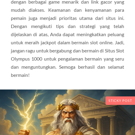
dengan berbagai game menarik dan link gacor yang
mudah diakses. Keamanan dan kenyamanan para
pemain juga menjadi prioritas utama dari situs ini.
Dengan mengikuti tips dan strategi yang telah
dijelaskan di atas, Anda dapat meningkatkan peluang
untuk meraih jackpot dalam bermain slot online. Jadi,
jangan ragu untuk bergabung dan bermain di Situs Slot
Olympus 1000 untuk pengalaman bermain yang seru
dan menguntungkan. Semoga berhasil dan selamat
bermain!
STICKY POST