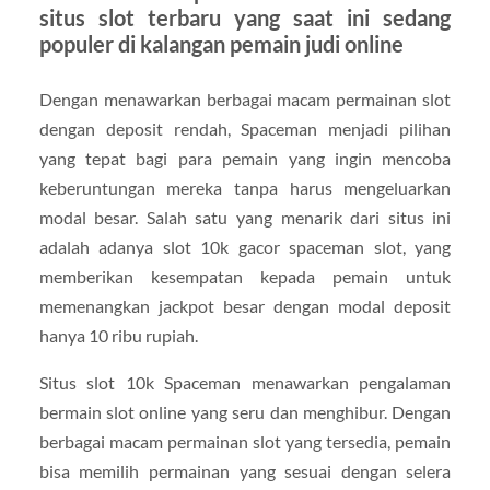
situs slot terbaru yang saat ini sedang
populer di kalangan pemain judi online
Dengan menawarkan berbagai macam permainan slot
dengan deposit rendah, Spaceman menjadi pilihan
yang tepat bagi para pemain yang ingin mencoba
keberuntungan mereka tanpa harus mengeluarkan
modal besar. Salah satu yang menarik dari situs ini
adalah adanya slot 10k gacor spaceman slot, yang
memberikan kesempatan kepada pemain untuk
memenangkan jackpot besar dengan modal deposit
hanya 10 ribu rupiah.
Situs slot 10k Spaceman menawarkan pengalaman
bermain slot online yang seru dan menghibur. Dengan
berbagai macam permainan slot yang tersedia, pemain
bisa memilih permainan yang sesuai dengan selera