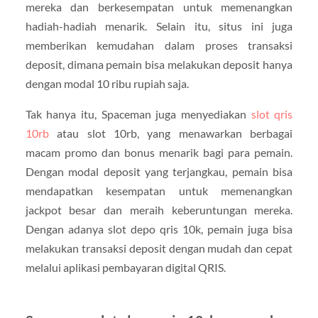
mereka dan berkesempatan untuk memenangkan
hadiah-hadiah menarik. Selain itu, situs ini juga
memberikan kemudahan dalam proses transaksi
deposit, dimana pemain bisa melakukan deposit hanya
dengan modal 10 ribu rupiah saja.
Tak hanya itu, Spaceman juga menyediakan
slot qris
10rb
atau slot 10rb, yang menawarkan berbagai
macam promo dan bonus menarik bagi para pemain.
Dengan modal deposit yang terjangkau, pemain bisa
mendapatkan kesempatan untuk memenangkan
jackpot besar dan meraih keberuntungan mereka.
Dengan adanya slot depo qris 10k, pemain juga bisa
melakukan transaksi deposit dengan mudah dan cepat
melalui aplikasi pembayaran digital QRIS.