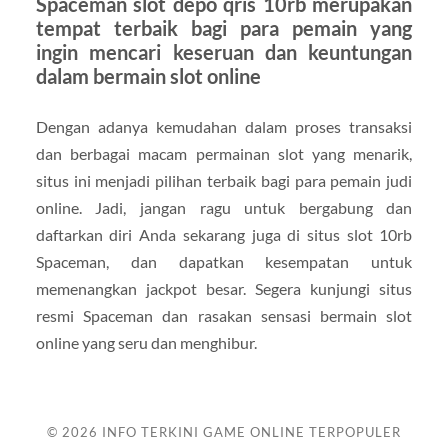
Spaceman slot depo qris 10rb merupakan
tempat terbaik bagi para pemain yang
ingin mencari keseruan dan keuntungan
dalam bermain slot online
Dengan adanya kemudahan dalam proses transaksi
dan berbagai macam permainan slot yang menarik,
situs ini menjadi pilihan terbaik bagi para pemain judi
online. Jadi, jangan ragu untuk bergabung dan
daftarkan diri Anda sekarang juga di situs slot 10rb
Spaceman, dan dapatkan kesempatan untuk
memenangkan jackpot besar. Segera kunjungi situs
resmi Spaceman dan rasakan sensasi bermain slot
online yang seru dan menghibur.
© 2026
INFO TERKINI GAME ONLINE TERPOPULER