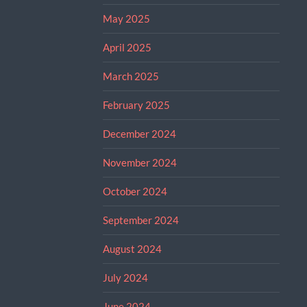
May 2025
April 2025
March 2025
February 2025
December 2024
November 2024
October 2024
September 2024
August 2024
July 2024
June 2024