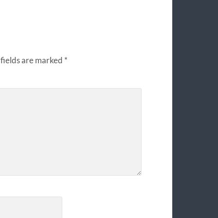
fields are marked
*