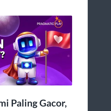
mi Paling Gacor,