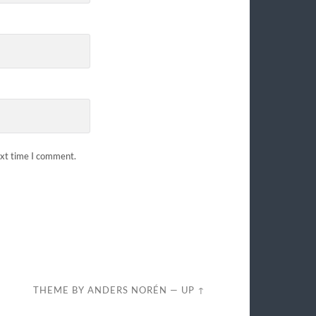
ext time I comment.
THEME BY
ANDERS NORÉN
—
UP ↑