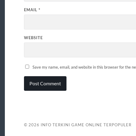
EMAIL
*
WEBSITE
Save my name, email, and website in this browser for the n
© 2026
INFO TERKINI GAME ONLINE TERPOPULER