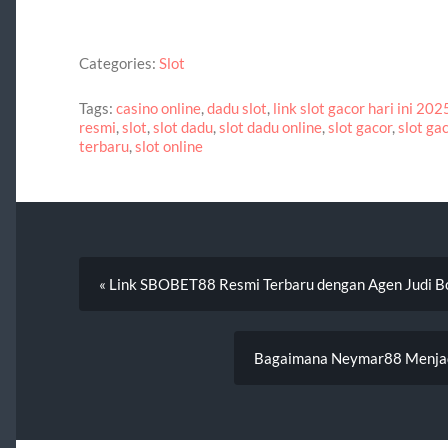
Categories:
Slot
Tags:
casino online
,
dadu slot
,
link slot gacor hari ini 202
resmi
,
slot
,
slot dadu
,
slot dadu online
,
slot gacor
,
slot gac
terbaru
,
slot online
« Link SBOBET88 Resmi Terbaru dengan Agen Judi B
Bagaimana Neymar88 Menjadi 