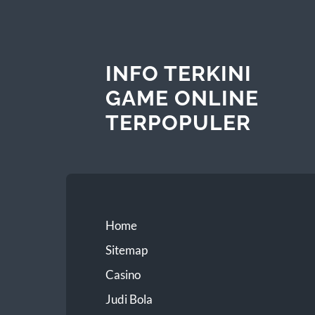
INFO TERKINI
GAME ONLINE
TERPOPULER
Home
Sitemap
Casino
Judi Bola