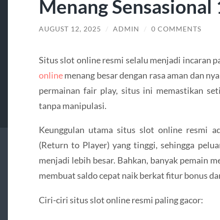
Menang Sensasional
AUGUST 12, 2025
/
ADMIN
/
0 COMMENTS
Situs slot online resmi selalu menjadi incaran
online
menang besar dengan rasa aman dan nyam
permainan fair play, situs ini memastikan set
tanpa manipulasi.
Keunggulan utama situs slot online resmi 
(Return to Player) yang tinggi, sehingga pel
menjadi lebih besar. Bahkan, banyak pemain m
membuat saldo cepat naik berkat fitur bonus d
Ciri-ciri situs slot online resmi paling gacor: