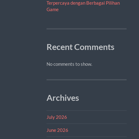
Terpercaya dengan Berbagai Pilihan
Game
Recent Comments
No comments to show.
Archives
July 2026
June 2026