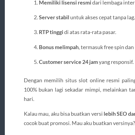
Memiliki lisensi resmi
dari lembaga inter
Server stabil
untuk akses cepat tanpa lag
RTP tinggi
di atas rata-rata pasar.
Bonus melimpah
, termasuk free spin dan
Customer service 24 jam
yang responsif.
Dengan memilih situs slot online resmi palin
100% bukan lagi sekadar mimpi, melainkan targ
hari.
Kalau mau, aku bisa buatkan versi
lebih SEO dan
cocok buat promosi. Mau aku buatkan versinya?