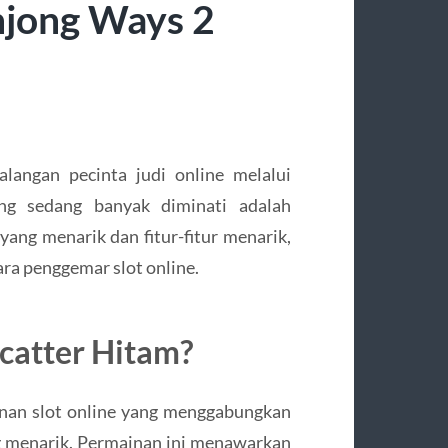
hjong Ways 2
langan pecinta judi online melalui
ng sedang banyak diminati adalah
ng menarik dan fitur-fitur menarik,
ara penggemar slot online.
catter Hitam?
nan slot online yang menggabungkan
g menarik. Permainan ini menawarkan