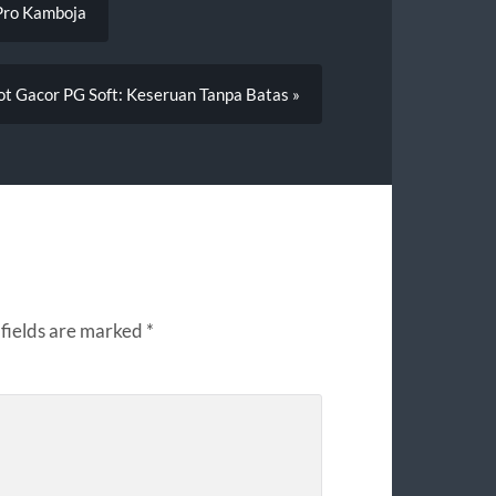
 Pro Kamboja
ot Gacor PG Soft: Keseruan Tanpa Batas »
fields are marked
*