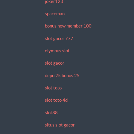
joker123
spaceman
bonus new member 100
slot gacor 777
olympus slot
slot gacor
depo 25 bonus 25
slot toto
slot toto 4d
slot88
situs slot gacor