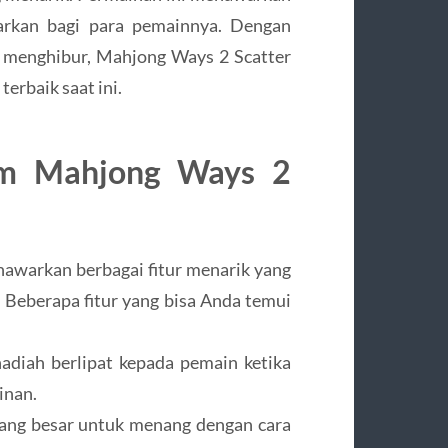
rkan bagi para pemainnya. Dengan
 menghibur, Mahjong Ways 2 Scatter
erbaik saat ini.
lam Mahjong Ways 2
warkan berbagai fitur menarik yang
Beberapa fitur yang bisa Anda temui
hadiah berlipat kepada pemain ketika
inan.
uang besar untuk menang dengan cara