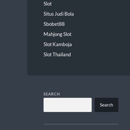
Slot
Situs Judi Bola
Sbobet88
Mahjong Slot
Slot Kamboja
Slot Thailand
SEARCH
Search