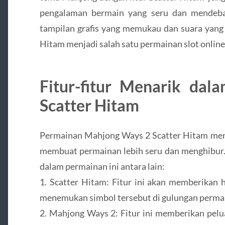
pengalaman bermain yang seru dan mendeba
tampilan grafis yang memukau dan suara yang
Hitam menjadi salah satu permainan slot online t
Fitur-fitur Menarik da
Scatter Hitam
Permainan Mahjong Ways 2 Scatter Hitam mena
membuat permainan lebih seru dan menghibur. 
dalam permainan ini antara lain:
1. Scatter Hitam: Fitur ini akan memberikan 
menemukan simbol tersebut di gulungan perma
2. Mahjong Ways 2: Fitur ini memberikan pel