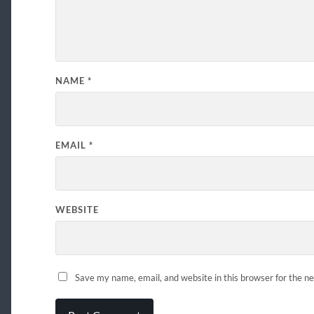
NAME
*
EMAIL
*
WEBSITE
Save my name, email, and website in this browser for the n