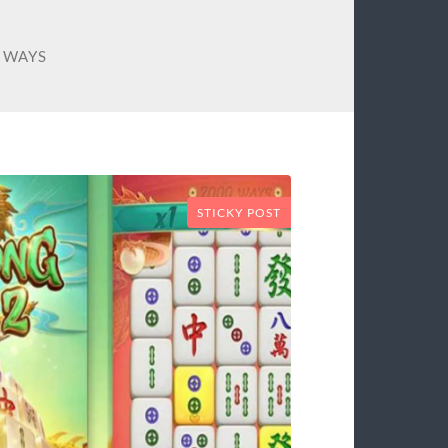
 WAYS
STICKY POST