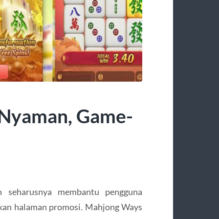
 Nyaman, Game-
 seharusnya membantu pengguna
kan halaman promosi. Mahjong Ways