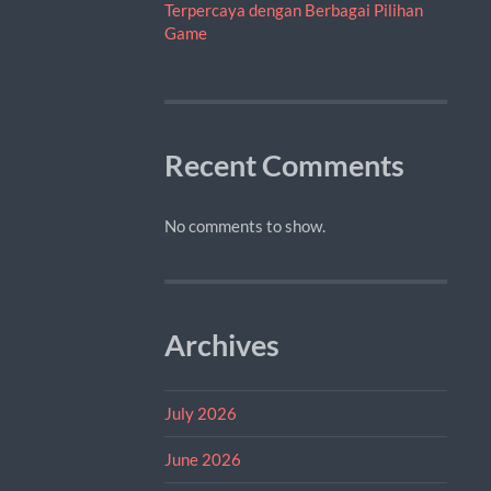
Terpercaya dengan Berbagai Pilihan
Game
Recent Comments
No comments to show.
Archives
July 2026
June 2026