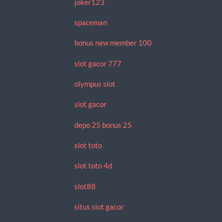
joker123
spaceman
bonus new member 100
slot gacor 777
olympus slot
slot gacor
depo 25 bonus 25
slot toto
slot toto 4d
slot88
situs slot gacor