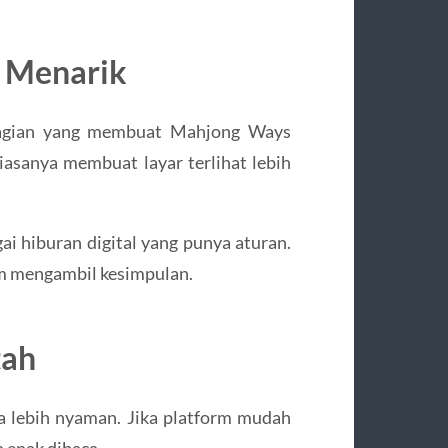
h Menarik
 bagian yang membuat Mahjong Ways
 biasanya membuat layar terlihat lebih
ai hiburan digital yang punya aturan.
 mengambil kesimpulan.
tah
 lebih nyaman. Jika platform mudah
h enak dibaca.