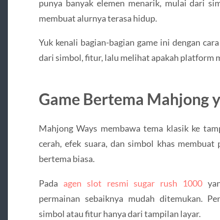
punya banyak elemen menarik, mulai dari simb
membuat alurnya terasa hidup.
Yuk kenali bagian-bagian game ini dengan car
dari simbol, fitur, lalu melihat apakah platfor
Game Bertema Mahjong 
Mahjong Ways membawa tema klasik ke tampil
cerah, efek suara, dan simbol khas membuat 
bertema biasa.
Pada
agen slot resmi sugar rush 1000
yan
permainan sebaiknya mudah ditemukan. Pen
simbol atau fitur hanya dari tampilan layar.