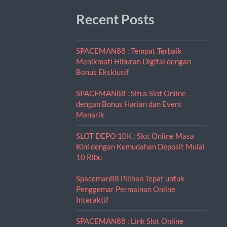
Recent Posts
SPACEMAN88 : Tempat Terbaik
Menikmati Hiburan Digital dengan
Bonus Eksklusif
SPACEMAN88 : Situs Slot Online
dengan Bonus Harian dan Event
Menarik
SLOT DEPO 10K : Slot Online Masa
Kini dengan Kemudahan Deposit Mulai
10 Ribu
Spaceman88 Pilihan Tepat untuk
Penggemar Permainan Online
Interaktif
SPACEMAN88 : Link Slot Online