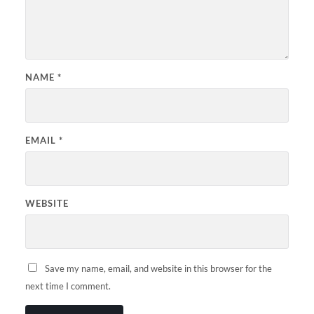
NAME
*
EMAIL
*
WEBSITE
Save my name, email, and website in this browser for the
next time I comment.