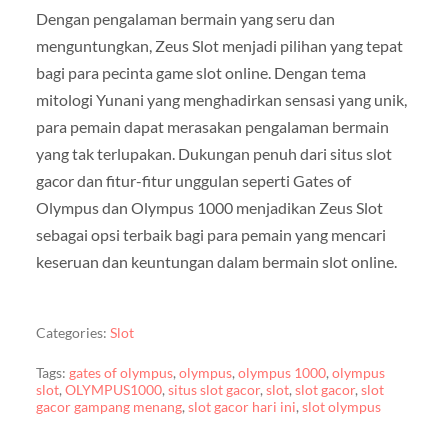
Dengan pengalaman bermain yang seru dan
menguntungkan, Zeus Slot menjadi pilihan yang tepat
bagi para pecinta game slot online. Dengan tema
mitologi Yunani yang menghadirkan sensasi yang unik,
para pemain dapat merasakan pengalaman bermain
yang tak terlupakan. Dukungan penuh dari situs slot
gacor dan fitur-fitur unggulan seperti Gates of
Olympus dan Olympus 1000 menjadikan Zeus Slot
sebagai opsi terbaik bagi para pemain yang mencari
keseruan dan keuntungan dalam bermain slot online.
Categories:
Slot
Tags:
gates of olympus
,
olympus
,
olympus 1000
,
olympus
slot
,
OLYMPUS1000
,
situs slot gacor
,
slot
,
slot gacor
,
slot
gacor gampang menang
,
slot gacor hari ini
,
slot olympus