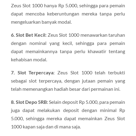
Zeus Slot 1000 hanya Rp 5.000, sehingga para pemain
dapat mencoba keberuntungan mereka tanpa perlu
mengeluarkan banyak modal.
6. Slot Bet Kecil:
Zeus Slot 1000 menawarkan taruhan
dengan nominal yang kecil, sehingga para pemain
dapat memainkannya tanpa perlu khawatir tentang
kehabisan modal.
7. Slot Terpercaya
: Zeus Slot 1000 telah terbukti
sebagai slot terpercaya, dengan jutaan pemain yang
telah memenangkan hadiah besar dari permainan ini.
8. Slot Depo 5RB:
Selain deposit Rp 5.000, para pemain
juga dapat melakukan deposit dengan minimal Rp
5.000, sehingga mereka dapat memainkan Zeus Slot
1000 kapan saja dan di mana saja.