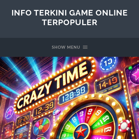
INFO TERKINI GAME ONLINE
TERPOPULER
SHOW MENU