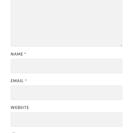
NAME
*
EMAIL
*
WEBSITE