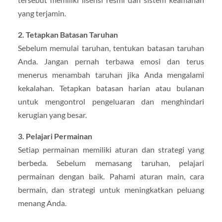
yang terjamin.
2. Tetapkan Batasan Taruhan
Sebelum memulai taruhan, tentukan batasan taruhan
Anda. Jangan pernah terbawa emosi dan terus
menerus menambah taruhan jika Anda mengalami
kekalahan. Tetapkan batasan harian atau bulanan
untuk mengontrol pengeluaran dan menghindari
kerugian yang besar.
3. Pelajari Permainan
Setiap permainan memiliki aturan dan strategi yang
berbeda. Sebelum memasang taruhan, pelajari
permainan dengan baik. Pahami aturan main, cara
bermain, dan strategi untuk meningkatkan peluang
menang Anda.