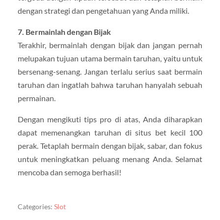
dengan strategi dan pengetahuan yang Anda miliki.
7. Bermainlah dengan Bijak
Terakhir, bermainlah dengan bijak dan jangan pernah
melupakan tujuan utama bermain taruhan, yaitu untuk
bersenang-senang. Jangan terlalu serius saat bermain
taruhan dan ingatlah bahwa taruhan hanyalah sebuah
permainan.
Dengan mengikuti tips pro di atas, Anda diharapkan
dapat memenangkan taruhan di situs bet kecil 100
perak. Tetaplah bermain dengan bijak, sabar, dan fokus
untuk meningkatkan peluang menang Anda. Selamat
mencoba dan semoga berhasil!
Categories:
Slot