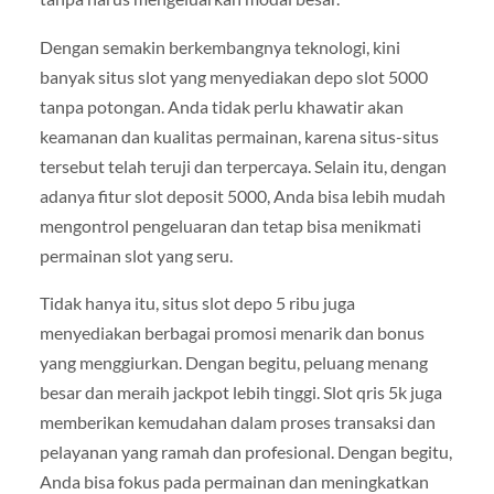
Dengan semakin berkembangnya teknologi, kini
banyak situs slot yang menyediakan depo slot 5000
tanpa potongan. Anda tidak perlu khawatir akan
keamanan dan kualitas permainan, karena situs-situs
tersebut telah teruji dan terpercaya. Selain itu, dengan
adanya fitur slot deposit 5000, Anda bisa lebih mudah
mengontrol pengeluaran dan tetap bisa menikmati
permainan slot yang seru.
Tidak hanya itu, situs slot depo 5 ribu juga
menyediakan berbagai promosi menarik dan bonus
yang menggiurkan. Dengan begitu, peluang menang
besar dan meraih jackpot lebih tinggi. Slot qris 5k juga
memberikan kemudahan dalam proses transaksi dan
pelayanan yang ramah dan profesional. Dengan begitu,
Anda bisa fokus pada permainan dan meningkatkan