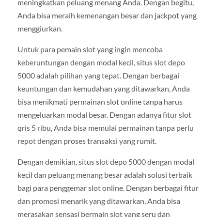
meningkatkan peluang menang Anda. Dengan begitu,
Anda bisa meraih kemenangan besar dan jackpot yang
menggiurkan.
Untuk para pemain slot yang ingin mencoba
keberuntungan dengan modal kecil, situs slot depo
5000 adalah pilihan yang tepat. Dengan berbagai
keuntungan dan kemudahan yang ditawarkan, Anda
bisa menikmati permainan slot online tanpa harus
mengeluarkan modal besar. Dengan adanya fitur slot
qris 5 ribu, Anda bisa memulai permainan tanpa perlu
repot dengan proses transaksi yang rumit.
Dengan demikian, situs slot depo 5000 dengan modal
kecil dan peluang menang besar adalah solusi terbaik
bagi para penggemar slot online. Dengan berbagai fitur
dan promosi menarik yang ditawarkan, Anda bisa
merasakan sensasi bermain slot yang seru dan