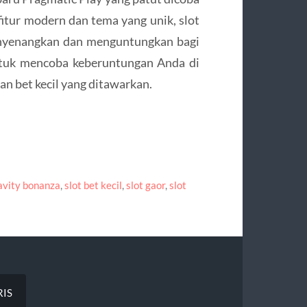
fitur modern dan tema yang unik, slot
enyenangkan dan menguntungkan bagi
ntuk mencoba keberuntungan Anda di
an bet kecil yang ditawarkan.
avity bonanza
,
slot bet kecil
,
slot gaor
,
slot
RIS