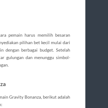
ara pemain harus memilih besaran
yediakan pilihan bet kecil mulai dari
in dengan berbagai budget. Setelah
tar gulungan dan menunggu simbol-
ngan.
nza
ain Gravity Bonanza, berikut adalah
n: