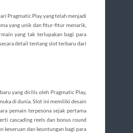
dari Pragmatic Play yang telah menjadi
ma yang unik dan fitur-fitur menarik,
main yang tak terlupakan bagi para
ecara detail tentang slot terbaru dari
aru yang dirilis oleh Pragmatic Play,
uka di dunia. Slot ini memiliki desain
ara pemain terpesona sejak pertama
perti cascading reels dan bonus round
n keseruan dan keuntungan bagi para