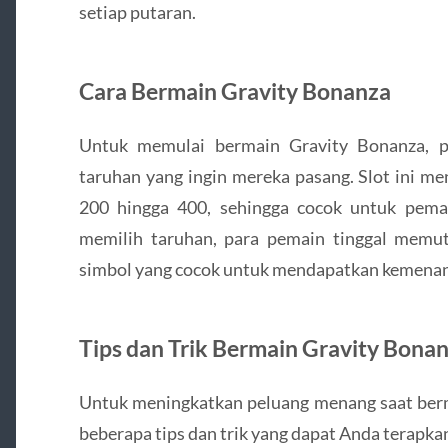
setiap putaran.
Cara Bermain Gravity Bonanza
Untuk memulai bermain Gravity Bonanza, p
taruhan yang ingin mereka pasang. Slot ini men
200 hingga 400, sehingga cocok untuk pema
memilih taruhan, para pemain tinggal memu
simbol yang cocok untuk mendapatkan kemena
Tips dan Trik Bermain Gravity Bona
Untuk meningkatkan peluang menang saat berm
beberapa tips dan trik yang dapat Anda terapka