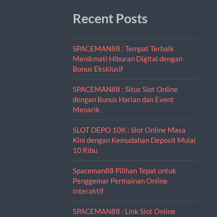
Recent Posts
SPACEMAN88 : Tempat Terbaik
Menikmati Hiburan Digital dengan
Bonus Eksklusif
SPACEMAN88 : Situs Slot Online
dengan Bonus Harian dan Event
Menarik
SLOT DEPO 10K : Slot Online Masa
Kini dengan Kemudahan Deposit Mulai
10 Ribu
Spaceman88 Pilihan Tepat untuk
Penggemar Permainan Online
Interaktif
SPACEMAN88 : Link Slot Online