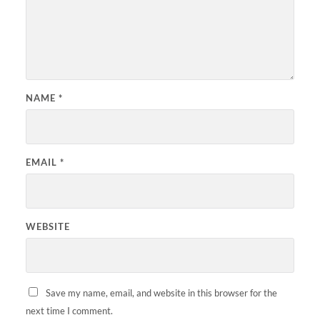
NAME
*
EMAIL
*
WEBSITE
Save my name, email, and website in this browser for the
next time I comment.