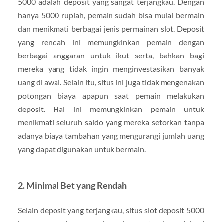
5000 adalah deposit yang sangat terjangkau. Dengan
hanya 5000 rupiah, pemain sudah bisa mulai bermain
dan menikmati berbagai jenis permainan slot. Deposit
yang rendah ini memungkinkan pemain dengan
berbagai anggaran untuk ikut serta, bahkan bagi
mereka yang tidak ingin menginvestasikan banyak
uang di awal. Selain itu, situs ini juga tidak mengenakan
potongan biaya apapun saat pemain melakukan
deposit. Hal ini memungkinkan pemain untuk
menikmati seluruh saldo yang mereka setorkan tanpa
adanya biaya tambahan yang mengurangi jumlah uang
yang dapat digunakan untuk bermain.
2.
Minimal Bet yang Rendah
Selain deposit yang terjangkau, situs slot deposit 5000