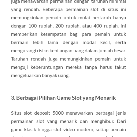
juga menawarkan permainan dengan taruhan minimal
yang rendah. Beberapa permainan slot di situs ini
memungkinkan pemain untuk mulai bertaruh hanya
dengan 100 rupiah, 200 rupiah, atau 400 rupiah. Ini
memberikan kesempatan bagi para pemain untuk
bermain lebih lama dengan modal kecil, serta
mengurangi risiko kehilangan uang dalam jumlah besar.
Taruhan rendah juga memungkinkan pemain untuk
menguji keberuntungan mereka tanpa harus takut
mengeluarkan banyak uang.
3.
Berbagai Pilihan Game Slot yang Menarik
Situs slot deposit 5000 menawarkan berbagai jenis
permainan slot yang menarik dan menghibur. Dari
game klasik hingga slot video modern, setiap pemain