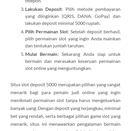
telepon.
Lakukan Deposit
: Pilih metode pembayaran
yang diinginkan (QRIS, DANA, GoPay) dan
lakukan deposit minimal 5000 rupiah.
Pilih Permainan Slot
: Setelah deposit berhasil,
pilih permainan slot yang ingin Anda mainkan
dan tentukan jumlah taruhan.
Mulai Bermain
: Sekarang Anda siap untuk
bermain dan merasakan keseruan permainan
slot online yang menguntungkan.
Situs slot deposit 5000 merupakan pilihan yang sangat
menarik bagi para pemain judi online yang ingin
menikmati permainan slot tanpa harus mengeluarkan
banyak uang. Dengan deposit yang terjangkau, minimal
bet yang rendah, serta berbagai pilihan game slot yang
menarik, situs ini menawarkan pengalaman bermain