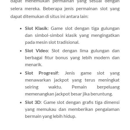
dapat menemukan permainan yang sesuai dengan
selera mereka. Beberapa jenis permainan slot yang
dapat ditemukan di situs ini antara lain:
Slot Klasik
: Game slot dengan tiga gulungan
dan simbol-simbol klasik yang mengingatkan
pada mesin slot tradisional.
Slot Video
: Slot dengan lima gulungan dan
berbagai fitur bonus yang lebih modern dan
menarik.
Slot Progresif
: Jenis game slot yang
menawarkan jackpot yang terus meningkat
seiring waktu. Pemain berpeluang
memenangkan jackpot besar jika beruntung.
Slot 3D
: Game slot dengan grafis tiga dimensi
yang memukau dan memberikan pengalaman
bermain yang lebih hidup.