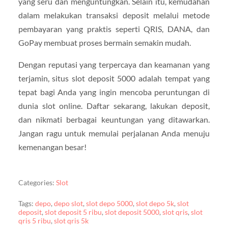
yang seru dan menguntungkan. Selain itu, kemudahan
dalam melakukan transaksi deposit melalui metode
pembayaran yang praktis seperti QRIS, DANA, dan
GoPay membuat proses bermain semakin mudah.
Dengan reputasi yang terpercaya dan keamanan yang
terjamin, situs slot deposit 5000 adalah tempat yang
tepat bagi Anda yang ingin mencoba peruntungan di
dunia slot online. Daftar sekarang, lakukan deposit,
dan nikmati berbagai keuntungan yang ditawarkan.
Jangan ragu untuk memulai perjalanan Anda menuju
kemenangan besar!
Categories:
Slot
Tags:
depo
,
depo slot
,
slot depo 5000
,
slot depo 5k
,
slot
deposit
,
slot deposit 5 ribu
,
slot deposit 5000
,
slot qris
,
slot
qris 5 ribu
,
slot qris 5k