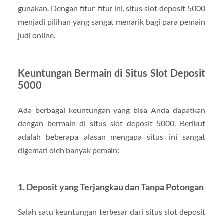
gunakan. Dengan fitur-fitur ini, situs slot deposit 5000
menjadi pilihan yang sangat menarik bagi para pemain
judi online.
Keuntungan Bermain di Situs Slot Deposit
5000
Ada berbagai keuntungan yang bisa Anda dapatkan
dengan bermain di situs slot deposit 5000. Berikut
adalah beberapa alasan mengapa situs ini sangat
digemari oleh banyak pemain:
1.
Deposit yang Terjangkau dan Tanpa Potongan
Salah satu keuntungan terbesar dari situs slot deposit