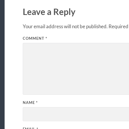
Leave a Reply
Your email address will not be published.
Required 
COMMENT
*
NAME
*