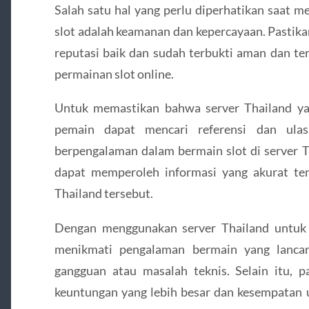
Salah satu hal yang perlu diperhatikan saat m
slot adalah keamanan dan kepercayaan. Pastika
reputasi baik dan sudah terbukti aman dan t
permainan slot online.
Untuk memastikan bahwa server Thailand yang
pemain dapat mencari referensi dan ula
berpengalaman dalam bermain slot di server T
dapat memperoleh informasi yang akurat ten
Thailand tersebut.
Dengan menggunakan server Thailand untuk 
menikmati pengalaman bermain yang lanca
gangguan atau masalah teknis. Selain itu,
keuntungan yang lebih besar dan kesempatan 