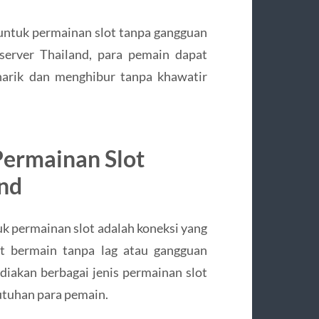
n untuk permainan slot tanpa gangguan
server Thailand, para pemain dapat
narik dan menghibur tanpa khawatir
Permainan Slot
and
 permainan slot adalah koneksi yang
at bermain tanpa lag atau gangguan
ediakan berbagai jenis permainan slot
butuhan para pemain.