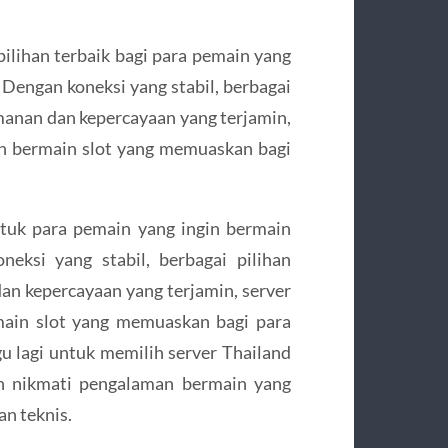
ilihan terbaik bagi para pemain yang
 Dengan koneksi yang stabil, berbagai
amanan dan kepercayaan yang terjamin,
n bermain slot yang memuaskan bagi
ntuk para pemain yang ingin bermain
eksi yang stabil, berbagai pilihan
an kepercayaan yang terjamin, server
ain slot yang memuaskan bagi para
agu lagi untuk memilih server Thailand
an nikmati pengalaman bermain yang
n teknis.