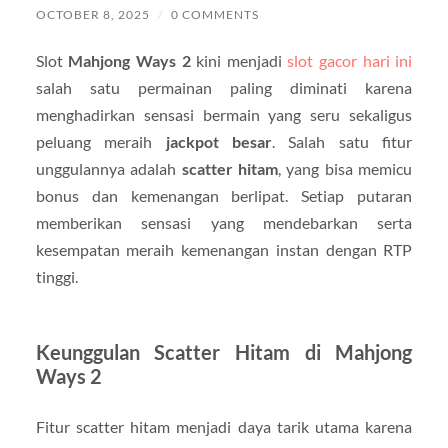
OCTOBER 8, 2025
/
0 COMMENTS
Slot
Mahjong Ways 2
kini menjadi
slot gacor hari ini
salah satu permainan paling diminati karena
menghadirkan sensasi bermain yang seru sekaligus
peluang meraih
jackpot besar
. Salah satu fitur
unggulannya adalah
scatter hitam
, yang bisa memicu
bonus dan kemenangan berlipat. Setiap putaran
memberikan sensasi yang mendebarkan serta
kesempatan meraih kemenangan instan dengan RTP
tinggi.
Keunggulan Scatter Hitam di Mahjong
Ways 2
Fitur scatter hitam menjadi daya tarik utama karena