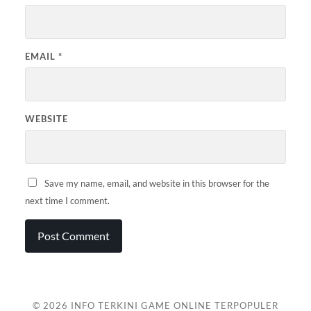
EMAIL
*
WEBSITE
Save my name, email, and website in this browser for the
next time I comment.
© 2026
INFO TERKINI GAME ONLINE TERPOPULER