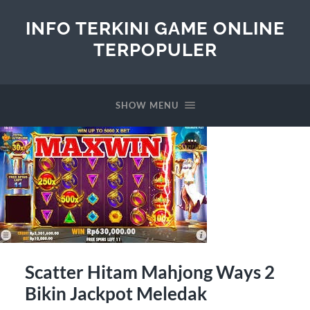
INFO TERKINI GAME ONLINE
TERPOPULER
SHOW MENU
Scatter Hitam Mahjong Ways 2
Bikin Jackpot Meledak