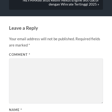
NEYMAR88 Situs Resmi Nexus Engine Slot Gacor
dengan Winrate Tertinggi 2025 »
Leave a Reply
Your email address will not be published.
Required fields
are marked
*
COMMENT
*
NAME
*