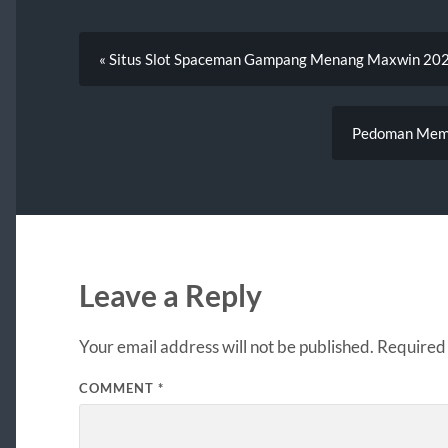
« Situs Slot Spaceman Gampang Menang Maxwin 202
Pedoman Memil
Leave a Reply
Your email address will not be published.
Required 
COMMENT
*