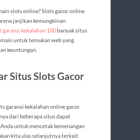
in slots online? Slots gacor online
karena janjikan kemungkinan
t garansi kekalahan 100
banyak situs
 pemain untuk temukan web yang
nan keuntungan.
r Situs Slots Gacor
s garansi kekalahan online gacor
unya dari beberapa situs dapat
an Anda untuk mencetak kemenangan
kan kita ulas selanjutnya terkait