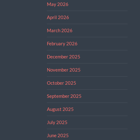
May 2026
April 2026
March 2026
February 2026
December 2025
November 2025
October 2025
September 2025
August 2025
July 2025
June 2025