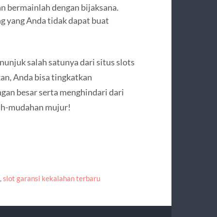
an bermainlah dengan bijaksana.
 yang Anda tidak dapat buat
unjuk salah satunya dari situs slots
kan, Anda bisa tingkatkan
n besar serta menghindari dari
dah-mudahan mujur!
,
slot garansi kekalahan terbaru