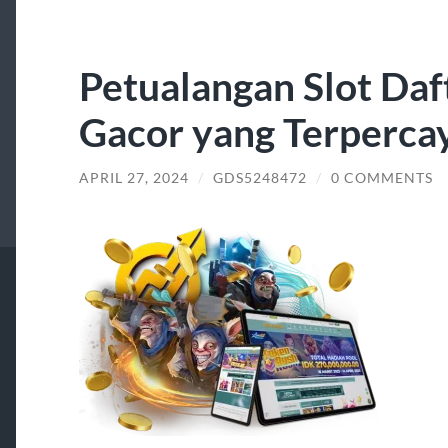
Petualangan Slot Daft
Gacor yang Terperca
APRIL 27, 2024
/
GDS5248472
/
0 COMMENTS