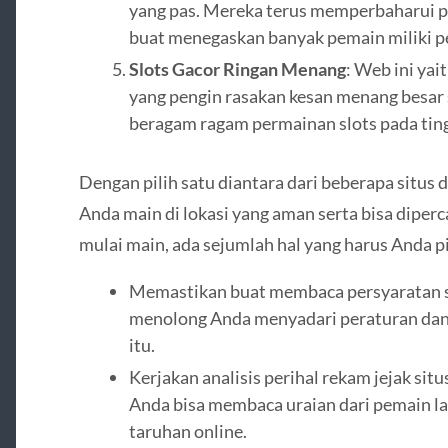
yang pas. Mereka terus memperbaharui 
buat menegaskan banyak pemain miliki pe
Slots Gacor Ringan Menang
: Web ini yai
yang pengin rasakan kesan menang besar 
beragam ragam permainan slots pada tin
Dengan pilih satu diantara dari beberapa situs 
Anda main di lokasi yang aman serta bisa diperc
mulai main, ada sejumlah hal yang harus Anda pi
Memastikan buat membaca persyaratan sert
menolong Anda menyadari peraturan dan 
itu.
Kerjakan analisis perihal rekam jejak si
Anda bisa membaca uraian dari pemain lai
taruhan online.