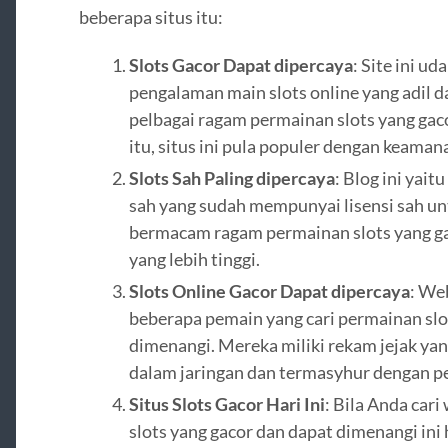
beberapa situs itu:
Slots Gacor Dapat dipercaya
: Site ini u
pengalaman main slots online yang adil
pelbagai ragam permainan slots yang gaco
itu, situs ini pula populer dengan keama
Slots Sah Paling dipercaya
: Blog ini yait
sah yang sudah mempunyai lisensi sah un
bermacam ragam permainan slots yang ga
yang lebih tinggi.
Slots Online Gacor Dapat dipercaya
: Web
beberapa pemain yang cari permainan slo
dimenangi. Mereka miliki rekam jejak yan
dalam jaringan dan termasyhur dengan pe
Situs Slots Gacor Hari Ini
: Bila Anda car
slots yang gacor dan dapat dimenangi ini h