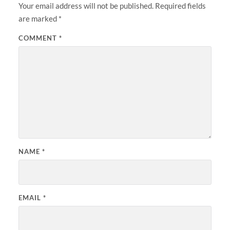
Your email address will not be published.
Required fields
are marked
*
COMMENT
*
NAME
*
EMAIL
*