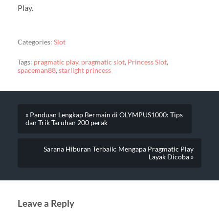
Play.
Categories:
Slot
Tags:
pragmatic play
,
pragmatic slot
,
Princess Slot
,
spaceman88
,
starlight princess
« Panduan Lengkap Bermain di OLYMPUS1000: Tips
dan Trik Taruhan 200 perak
Sarana Hiburan Terbaik: Mengapa Pragmatic Play
Layak Dicoba »
Leave a Reply