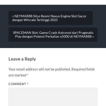
« NEYMAR88 Situs Resmi Nexus Engine Slot Gacor
dengan Winrate Tertinggi 2025
SPACEMAN Slot: Game Crash Astronot dari Pragmatic
Play dengan Potensi Perkalian x5000 di NEYMAR88 »
Leave a Reply
Your email address will not be published.
Required fields
are marked
*
COMMENT
*