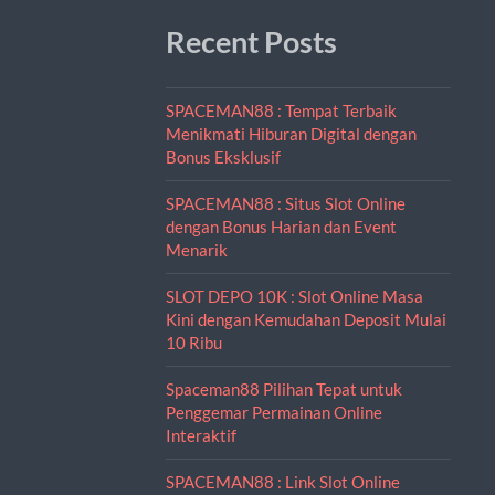
Recent Posts
SPACEMAN88 : Tempat Terbaik
Menikmati Hiburan Digital dengan
Bonus Eksklusif
SPACEMAN88 : Situs Slot Online
dengan Bonus Harian dan Event
Menarik
SLOT DEPO 10K : Slot Online Masa
Kini dengan Kemudahan Deposit Mulai
10 Ribu
Spaceman88 Pilihan Tepat untuk
Penggemar Permainan Online
Interaktif
SPACEMAN88 : Link Slot Online