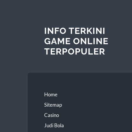
INFO TERKINI
GAME ONLINE
TERPOPULER
Home
Sitemap
Casino
Judi Bola