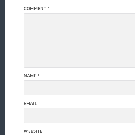
COMMENT
*
NAME
*
EMAIL
*
WEBSITE