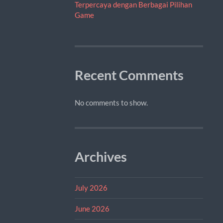
Terpercaya dengan Berbagai Pilihan
Game
Recent Comments
No comments to show.
Archives
July 2026
June 2026