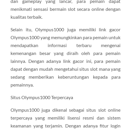
dan gameplay yang lancar, para pemain dapat
menikmati sensasi bermain slot secara online dengan
kualitas terbaik.
Selain itu, Olympus1000 juga memiliki link gacor
Olympus1000 yang memungkinkan para pemain untuk
mendapatkan informasi terbaru mengenai
kemenangan besar yang diraih oleh para pemain
lainnya. Dengan adanya link gacor ini, para pemain
dapat dengan mudah mengetahui situs slot mana yang
sedang memberikan keberuntungan kepada para
pemainnya.
Situs Olympus1000 Terpercaya
Olympus1000 juga dikenal sebagai situs slot online
terpercaya yang memiliki lisensi resmi dan sistem
keamanan yang terjamin. Dengan adanya fitur login