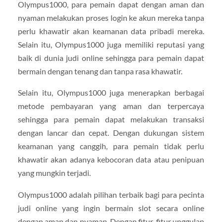
Olympus1000, para pemain dapat dengan aman dan
nyaman melakukan proses login ke akun mereka tanpa
perlu khawatir akan keamanan data pribadi mereka.
Selain itu, Olympus1000 juga memiliki reputasi yang
baik di dunia judi online sehingga para pemain dapat
bermain dengan tenang dan tanpa rasa khawatir.
Selain itu, Olympus1000 juga menerapkan berbagai
metode pembayaran yang aman dan terpercaya
sehingga para pemain dapat melakukan transaksi
dengan lancar dan cepat. Dengan dukungan sistem
keamanan yang canggih, para pemain tidak perlu
khawatir akan adanya kebocoran data atau penipuan
yang mungkin terjadi.
Olympus1000 adalah pilihan terbaik bagi para pecinta
judi online yang ingin bermain slot secara online
dengan aman dan nyaman. Dengan fitur-fitur unggulan