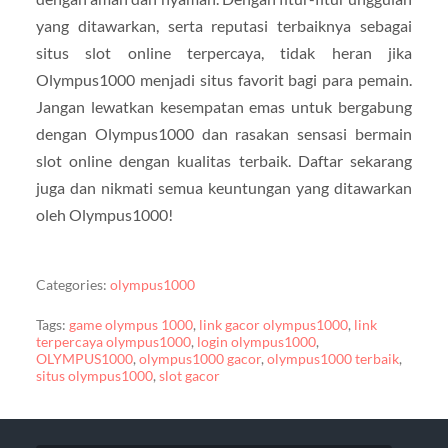
yang ditawarkan, serta reputasi terbaiknya sebagai
situs slot online terpercaya, tidak heran jika
Olympus1000 menjadi situs favorit bagi para pemain.
Jangan lewatkan kesempatan emas untuk bergabung
dengan Olympus1000 dan rasakan sensasi bermain
slot online dengan kualitas terbaik. Daftar sekarang
juga dan nikmati semua keuntungan yang ditawarkan
oleh Olympus1000!
Categories:
olympus1000
Tags:
game olympus 1000
,
link gacor olympus1000
,
link
terpercaya olympus1000
,
login olympus1000
,
OLYMPUS1000
,
olympus1000 gacor
,
olympus1000 terbaik
,
situs olympus1000
,
slot gacor