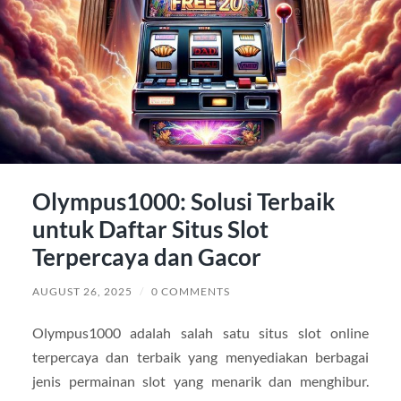
Olympus1000: Solusi Terbaik
untuk Daftar Situs Slot
Terpercaya dan Gacor
AUGUST 26, 2025
/
0 COMMENTS
Olympus1000 adalah salah satu situs slot online
terpercaya dan terbaik yang menyediakan berbagai
jenis permainan slot yang menarik dan menghibur.