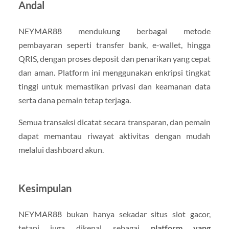
Andal
NEYMAR88 mendukung berbagai metode
pembayaran seperti transfer bank, e-wallet, hingga
QRIS, dengan proses deposit dan penarikan yang cepat
dan aman. Platform ini menggunakan enkripsi tingkat
tinggi untuk memastikan privasi dan keamanan data
serta dana pemain tetap terjaga.
Semua transaksi dicatat secara transparan, dan pemain
dapat memantau riwayat aktivitas dengan mudah
melalui dashboard akun.
Kesimpulan
NEYMAR88 bukan hanya sekadar situs slot gacor,
tetapi juga dikenal sebagai
platform yang