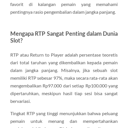
favorit di kalangan pemain yang memahami
pentingnya rasio pengembalian dalam jangka panjang.
Mengapa RTP Sangat Penting dalam Dunia
Slot?
RTP atau Return to Player adalah persentase teoretis
dari total taruhan yang dikembalikan kepada pemain
dalam jangka panjang. Misalnya, jika sebuah slot
memiliki RTP sebesar 97%, maka secara rata-rata akan
mengembalikan Rp97.000 dari setiap Rp100.000 yang
dipertaruhkan, meskipun hasil tiap sesi bisa sangat
bervariasi.
Tingkat RTP yang tinggi menunjukkan bahwa peluang
pemain untuk menang dan mempertahankan