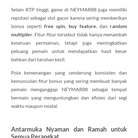
Selain RTP tinggi, game di NEYMAR88 juga memiliki
reputasi sebagai slot gacor karena sering memberikan
bonus seperti
free spin
,
buy feature
, dan
random
multiplier
. Fitur-fitur tersebut tidak hanya menambah
keseruan permainan, tetapi juga meningkatkan
peluang pemain untuk mendapatkan hasil besar
bahkan dari taruhan kecil.
Pola kemenangan yang cenderung konsisten dan
kemunculan fitur bonus yang sering membuat banyak
pemain menganggap NEYMAR88 sebagai tempat
bermain yang menguntungkan dan efisien dari segi
waktu maupun modal.
Antarmuka Nyaman dan Ramah untuk
Semua Perangkat