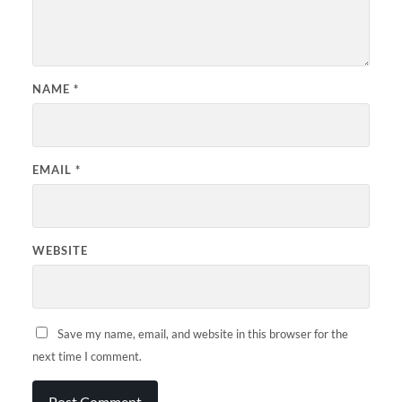
NAME
*
EMAIL
*
WEBSITE
Save my name, email, and website in this browser for the
next time I comment.