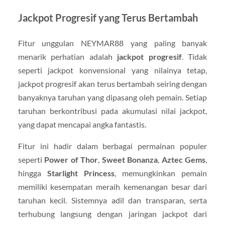
Jackpot Progresif yang Terus Bertambah
Fitur unggulan NEYMAR88 yang paling banyak
menarik perhatian adalah
jackpot progresif
. Tidak
seperti jackpot konvensional yang nilainya tetap,
jackpot progresif akan terus bertambah seiring dengan
banyaknya taruhan yang dipasang oleh pemain. Setiap
taruhan berkontribusi pada akumulasi nilai jackpot,
yang dapat mencapai angka fantastis.
Fitur ini hadir dalam berbagai permainan populer
seperti
Power of Thor
,
Sweet Bonanza
,
Aztec Gems
,
hingga
Starlight Princess
, memungkinkan pemain
memiliki kesempatan meraih kemenangan besar dari
taruhan kecil. Sistemnya adil dan transparan, serta
terhubung langsung dengan jaringan jackpot dari