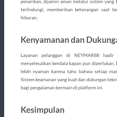
penarikan, dijamin aman melalui sistem yang 
terlindungi, memberikan ketenangan saat 
hiburan.
Kenyamanan dan Dukung
Layanan pelanggan di NEYMAR88 hadir s
menyelesaikan kendala kapan pun diperlukan.
lebih nyaman karena tahu bahwa setiap mas
Sistem keamanan yang kuat dan dukungan tekni
bagi pengalaman bermain di platform ini.
Kesimpulan