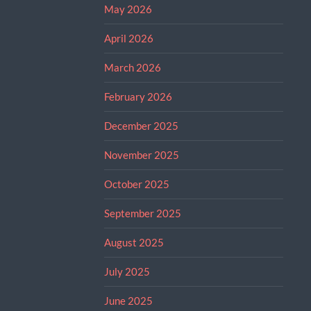
May 2026
April 2026
March 2026
February 2026
December 2025
November 2025
October 2025
September 2025
August 2025
July 2025
June 2025