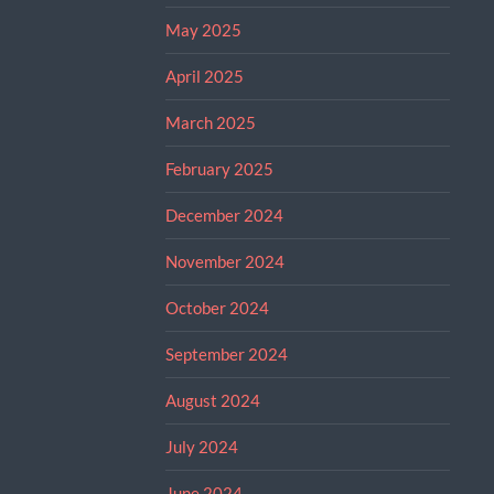
May 2025
April 2025
March 2025
February 2025
December 2024
November 2024
October 2024
September 2024
August 2024
July 2024
June 2024