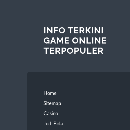
INFO TERKINI
GAME ONLINE
TERPOPULER
Home
Sitemap
Casino
Judi Bola