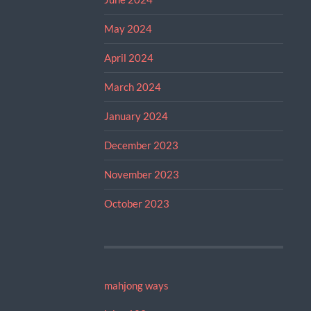
May 2024
April 2024
March 2024
January 2024
December 2023
November 2023
October 2023
mahjong ways