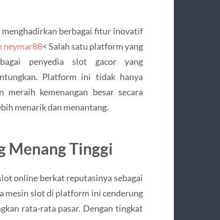
 menghadirkan berbagai fitur inovatif
n neymar88
< Salah satu platform yang
ebagai penyedia slot gacor yang
tungkan. Platform ini tidak hanya
an meraih kemenangan besar secara
lebih menarik dan menantang.
g Menang Tinggi
ot online berkat reputasinya sebagai
na mesin slot di platform ini cenderung
kan rata-rata pasar. Dengan tingkat