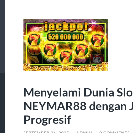
Menyelami Dunia Slo
NEYMAR88 dengan J
Progresif