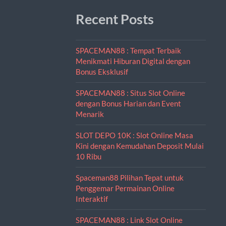
Recent Posts
SPACEMAN88 : Tempat Terbaik
Menikmati Hiburan Digital dengan
Bonus Eksklusif
SPACEMAN88 : Situs Slot Online
dengan Bonus Harian dan Event
Menarik
SLOT DEPO 10K : Slot Online Masa
Kini dengan Kemudahan Deposit Mulai
10 Ribu
Spaceman88 Pilihan Tepat untuk
Penggemar Permainan Online
Interaktif
SPACEMAN88 : Link Slot Online