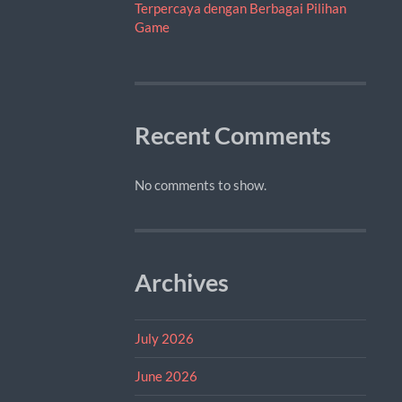
Terpercaya dengan Berbagai Pilihan
Game
Recent Comments
No comments to show.
Archives
July 2026
June 2026