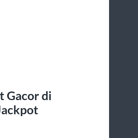
t Gacor di
ackpot