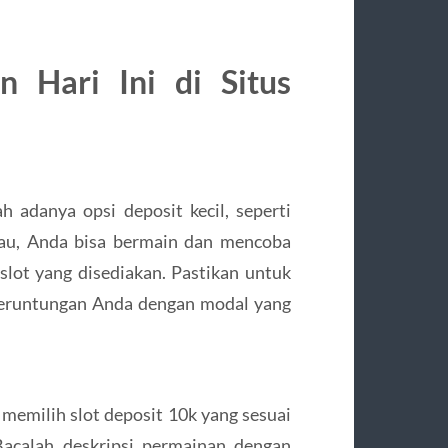
n Hari Ini di Situs
h adanya opsi deposit kecil, seperti
kau, Anda bisa bermain dan mencoba
lot yang disediakan. Pastikan untuk
eruntungan Anda dengan modal yang
 memilih slot deposit 10k yang sesuai
Bacalah deskripsi permainan dengan