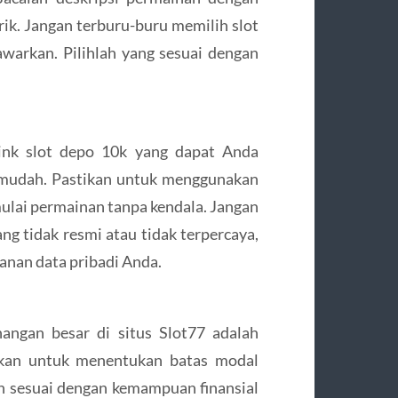
ik. Jangan terburu-buru memilih slot
awarkan. Pilihlah yang sesuai dengan
.
ink slot depo 10k yang dapat Anda
mudah. Pastikan untuk menggunakan
mulai permainan tanpa kendala. Jangan
ng tidak resmi atau tidak terpercaya,
nan data pribadi Anda.
angan besar di situs Slot77 adalah
ikan untuk menentukan batas modal
 sesuai dengan kemampuan finansial