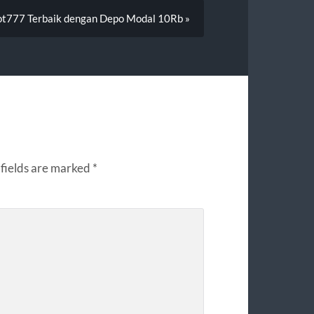
lot777 Terbaik dengan Depo Modal 10Rb »
fields are marked
*