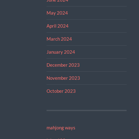
May 2024
April 2024
March 2024
January 2024
December 2023
November 2023
October 2023
mahjong ways