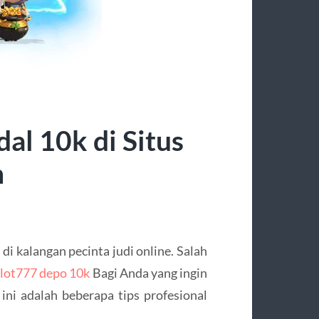
l 10k di Situs
n
di kalangan pecinta judi online. Salah
slot777 depo 10k
Bagi Anda yang ingin
 ini adalah beberapa tips profesional