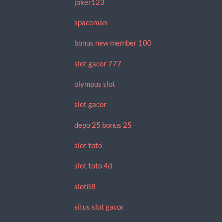
joker123
spaceman
bonus new member 100
slot gacor 777
olympus slot
slot gacor
depo 25 bonus 25
slot toto
slot toto 4d
slot88
situs slot gacor