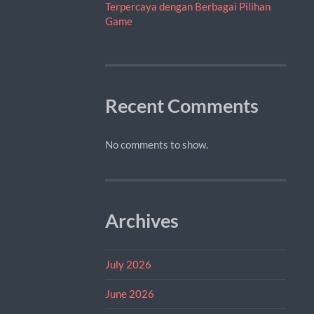
Terpercaya dengan Berbagai Pilihan
Game
Recent Comments
No comments to show.
Archives
July 2026
June 2026