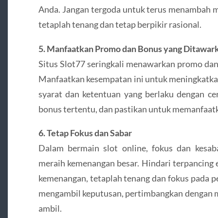
Anda. Jangan tergoda untuk terus menambah m
tetaplah tenang dan tetap berpikir rasional.
5. Manfaatkan Promo dan Bonus yang Ditawar
Situs Slot77 seringkali menawarkan promo dan
Manfaatkan kesempatan ini untuk meningkatka
syarat dan ketentuan yang berlaku dengan c
bonus tertentu, dan pastikan untuk memanfaat
6. Tetap Fokus dan Sabar
Dalam bermain slot online, fokus dan kesa
meraih kemenangan besar. Hindari terpancing 
kemenangan, tetaplah tenang dan fokus pada p
mengambil keputusan, pertimbangkan dengan m
ambil.