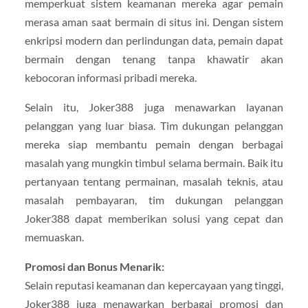
memperkuat sistem keamanan mereka agar pemain
merasa aman saat bermain di situs ini. Dengan sistem
enkripsi modern dan perlindungan data, pemain dapat
bermain dengan tenang tanpa khawatir akan
kebocoran informasi pribadi mereka.
Selain itu, Joker388 juga menawarkan layanan
pelanggan yang luar biasa. Tim dukungan pelanggan
mereka siap membantu pemain dengan berbagai
masalah yang mungkin timbul selama bermain. Baik itu
pertanyaan tentang permainan, masalah teknis, atau
masalah pembayaran, tim dukungan pelanggan
Joker388 dapat memberikan solusi yang cepat dan
memuaskan.
Promosi dan Bonus Menarik:
Selain reputasi keamanan dan kepercayaan yang tinggi,
Joker388 juga menawarkan berbagai promosi dan