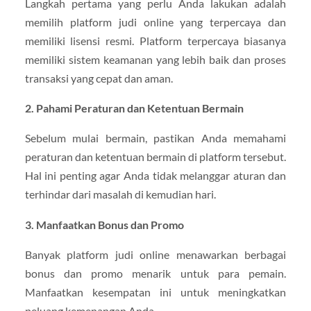
Langkah pertama yang perlu Anda lakukan adalah
memilih platform judi online yang terpercaya dan
memiliki lisensi resmi. Platform terpercaya biasanya
memiliki sistem keamanan yang lebih baik dan proses
transaksi yang cepat dan aman.
2. Pahami Peraturan dan Ketentuan Bermain
Sebelum mulai bermain, pastikan Anda memahami
peraturan dan ketentuan bermain di platform tersebut.
Hal ini penting agar Anda tidak melanggar aturan dan
terhindar dari masalah di kemudian hari.
3. Manfaatkan Bonus dan Promo
Banyak platform judi online menawarkan berbagai
bonus dan promo menarik untuk para pemain.
Manfaatkan kesempatan ini untuk meningkatkan
peluang kemenangan Anda.