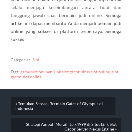
selalu menjaga keseimbangan antara hobi dan
tanggung jawab saat bermain judi online. Semoga
artikel ini dapat membantu Anda menjadi pemain judi
online yang sukses di platform terpercaya. Semoga
sukses
Categories:
Slot
Tags:
game slot onlinen
,
link slot gacor
,
situs slot online
,
slot
gacor
,
slot online
« Temukan Sensasi Bermain Gates of Olympus di
Indonesia
Strategi Ampuh Meraih Jp x4999 di Situs Link Slot
Gacor Server Nexus Engine »