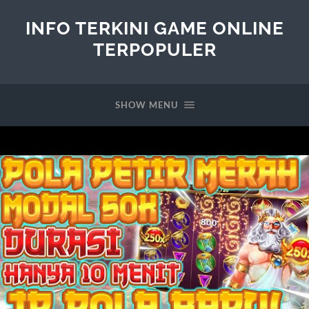
INFO TERKINI GAME ONLINE
TERPOPULER
SHOW MENU