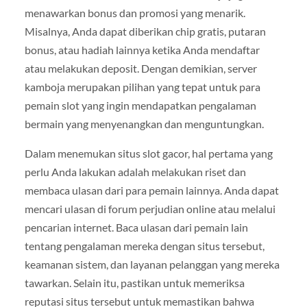
menawarkan bonus dan promosi yang menarik.
Misalnya, Anda dapat diberikan chip gratis, putaran
bonus, atau hadiah lainnya ketika Anda mendaftar
atau melakukan deposit. Dengan demikian, server
kamboja merupakan pilihan yang tepat untuk para
pemain slot yang ingin mendapatkan pengalaman
bermain yang menyenangkan dan menguntungkan.
Dalam menemukan situs slot gacor, hal pertama yang
perlu Anda lakukan adalah melakukan riset dan
membaca ulasan dari para pemain lainnya. Anda dapat
mencari ulasan di forum perjudian online atau melalui
pencarian internet. Baca ulasan dari pemain lain
tentang pengalaman mereka dengan situs tersebut,
keamanan sistem, dan layanan pelanggan yang mereka
tawarkan. Selain itu, pastikan untuk memeriksa
reputasi situs tersebut untuk memastikan bahwa