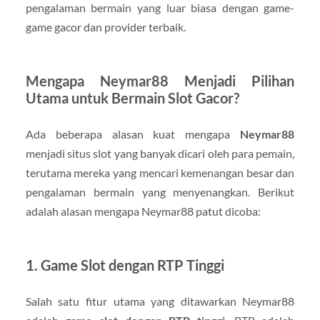
pengalaman bermain yang luar biasa dengan game-
game gacor dan provider terbaik.
Mengapa Neymar88 Menjadi Pilihan
Utama untuk Bermain Slot Gacor?
Ada beberapa alasan kuat mengapa
Neymar88
menjadi situs slot yang banyak dicari oleh para pemain,
terutama mereka yang mencari kemenangan besar dan
pengalaman bermain yang menyenangkan. Berikut
adalah alasan mengapa Neymar88 patut dicoba:
1.
Game Slot dengan RTP Tinggi
Salah satu fitur utama yang ditawarkan Neymar88