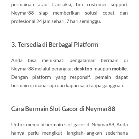
permainan atau transaksi, tim customer support
Neymar88 siap memberikan solusi cepat dan
profesional 24 jam sehari, 7 hari seminggu.
3.
Tersedia di Berbagai Platform
Anda bisa menikmati pengalaman bermain di
Neymar88 melalui perangkat
desktop
maupun
mobile
.
Dengan platform yang responsif, pemain dapat
bermain di mana saja dan kapan saja tanpa gangguan.
Cara Bermain Slot Gacor di Neymar88
Untuk memulai bermain slot gacor di Neymar88, Anda
hanya perlu mengikuti langkah-langkah sederhana