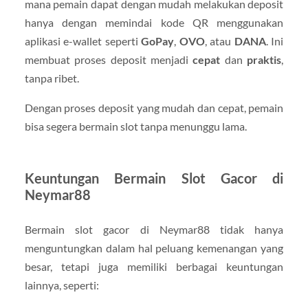
mana pemain dapat dengan mudah melakukan deposit
hanya dengan memindai kode QR menggunakan
aplikasi e-wallet seperti
GoPay
,
OVO
, atau
DANA
. Ini
membuat proses deposit menjadi
cepat
dan
praktis
,
tanpa ribet.
Dengan proses deposit yang mudah dan cepat, pemain
bisa segera bermain slot tanpa menunggu lama.
Keuntungan Bermain Slot Gacor di
Neymar88
Bermain slot gacor di Neymar88 tidak hanya
menguntungkan dalam hal peluang kemenangan yang
besar, tetapi juga memiliki berbagai keuntungan
lainnya, seperti: