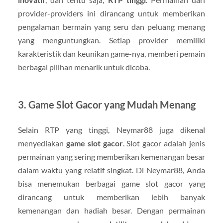
provider-providers ini dirancang untuk memberikan
pengalaman bermain yang seru dan peluang menang
yang menguntungkan. Setiap provider memiliki
karakteristik dan keunikan game-nya, memberi pemain
berbagai pilihan menarik untuk dicoba.
3.
Game Slot Gacor yang Mudah Menang
Selain RTP yang tinggi, Neymar88 juga dikenal
menyediakan
game slot gacor
. Slot gacor adalah jenis
permainan yang sering memberikan kemenangan besar
dalam waktu yang relatif singkat. Di Neymar88, Anda
bisa menemukan berbagai game slot gacor yang
dirancang untuk memberikan lebih banyak
kemenangan dan hadiah besar. Dengan permainan