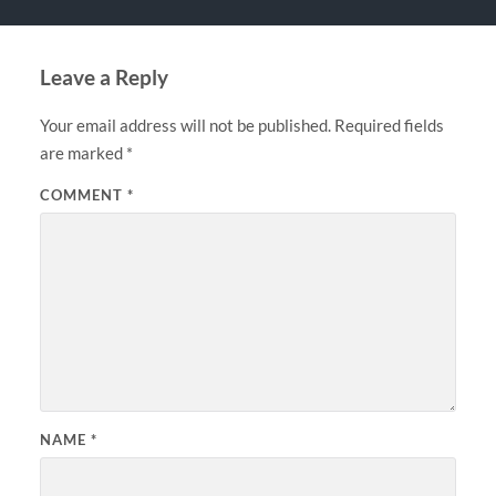
Leave a Reply
Your email address will not be published.
Required fields
are marked
*
COMMENT
*
NAME
*