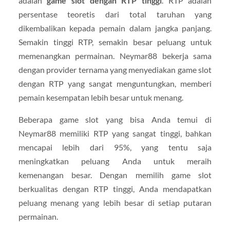
adalah
game slot dengan RTP tinggi
. RTP adalah
persentase teoretis dari total taruhan yang
dikembalikan kepada pemain dalam jangka panjang.
Semakin tinggi RTP, semakin besar peluang untuk
memenangkan permainan. Neymar88 bekerja sama
dengan provider ternama yang menyediakan game slot
dengan RTP yang sangat menguntungkan, memberi
pemain kesempatan lebih besar untuk menang.
Beberapa game slot yang bisa Anda temui di
Neymar88 memiliki RTP yang sangat tinggi, bahkan
mencapai lebih dari 95%, yang tentu saja
meningkatkan peluang Anda untuk meraih
kemenangan besar. Dengan memilih game slot
berkualitas dengan RTP tinggi, Anda mendapatkan
peluang menang yang lebih besar di setiap putaran
permainan.