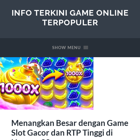
INFO TERKINI GAME ONLINE
TERPOPULER
SHOW MENU
Menangkan Besar dengan Game
Slot Gacor dan RTP Tinggi di