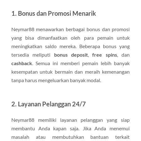
1.
Bonus dan Promosi Menarik
Neymar88 menawarkan berbagai bonus dan promosi
yang bisa dimanfaatkan oleh para pemain untuk
meningkatkan saldo mereka. Beberapa bonus yang
tersedia meliputi
bonus deposit
,
free spins
, dan
cashback
. Semua ini memberi pemain lebih banyak
kesempatan untuk bermain dan meraih kemenangan
tanpa harus mengeluarkan banyak modal.
2.
Layanan Pelanggan 24/7
Neymar88 memiliki layanan pelanggan yang siap
membantu Anda kapan saja. Jika Anda menemui
masalah atau membutuhkan bantuan terkait