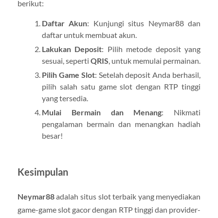
berikut:
Daftar Akun
: Kunjungi situs Neymar88 dan
daftar untuk membuat akun.
Lakukan Deposit
: Pilih metode deposit yang
sesuai, seperti
QRIS
, untuk memulai permainan.
Pilih Game Slot
: Setelah deposit Anda berhasil,
pilih salah satu game slot dengan RTP tinggi
yang tersedia.
Mulai Bermain dan Menang
: Nikmati
pengalaman bermain dan menangkan hadiah
besar!
Kesimpulan
Neymar88
adalah situs slot terbaik yang menyediakan
game-game slot gacor dengan RTP tinggi dan provider-