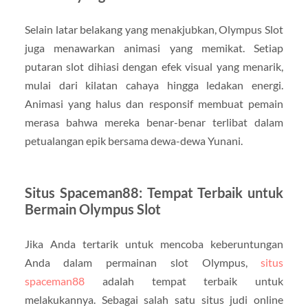
Selain latar belakang yang menakjubkan, Olympus Slot
juga menawarkan animasi yang memikat. Setiap
putaran slot dihiasi dengan efek visual yang menarik,
mulai dari kilatan cahaya hingga ledakan energi.
Animasi yang halus dan responsif membuat pemain
merasa bahwa mereka benar-benar terlibat dalam
petualangan epik bersama dewa-dewa Yunani.
Situs Spaceman88: Tempat Terbaik untuk
Bermain Olympus Slot
Jika Anda tertarik untuk mencoba keberuntungan
Anda dalam permainan slot Olympus,
situs
spaceman88
adalah tempat terbaik untuk
melakukannya. Sebagai salah satu situs judi online