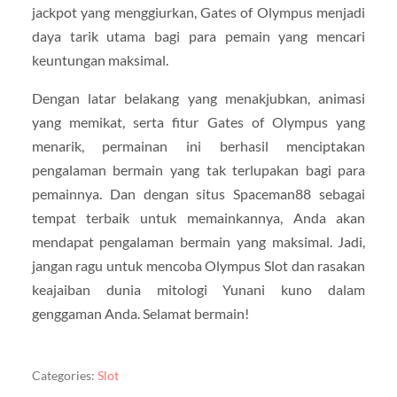
jackpot yang menggiurkan, Gates of Olympus menjadi
daya tarik utama bagi para pemain yang mencari
keuntungan maksimal.
Dengan latar belakang yang menakjubkan, animasi
yang memikat, serta fitur Gates of Olympus yang
menarik, permainan ini berhasil menciptakan
pengalaman bermain yang tak terlupakan bagi para
pemainnya. Dan dengan situs Spaceman88 sebagai
tempat terbaik untuk memainkannya, Anda akan
mendapat pengalaman bermain yang maksimal. Jadi,
jangan ragu untuk mencoba Olympus Slot dan rasakan
keajaiban dunia mitologi Yunani kuno dalam
genggaman Anda. Selamat bermain!
Categories:
Slot