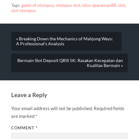
Tags:
gates of olympus
,
olympus slot
,
situs spaceman88
,
slot
,
slot olympus
« Breaking Down the Mechanics of Mahjong Ways:
A Professional’s Analysis
Bermain Slot Deposit QRIS 5K: Rasakan Kecepatan dan
Kualitas Bermain »
Leave a Reply
Your email address will not be published.
Required fields
are marked
*
COMMENT
*