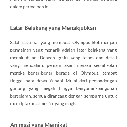
dalam permainan ini.
Latar Belakang yang Menakjubkan
Salah satu hal yang membuat Olympus Slot menjadi
permainan yang menarik adalah latar belakang yang
menakjubkan. Dengan grafis yang tajam dan detail
yang mendalam, pemain akan merasa seolah-olah
mereka benar-benar berada di Olympus, tempat
tinggal para dewa Yunani. Mulai dari pemandangan
gunung yang megah hingga bangunan-bangunan
bersejarah, semua dirancang dengan sempurna untuk
menciptakan atmosfer yang magis.
Animasi yang Memikat