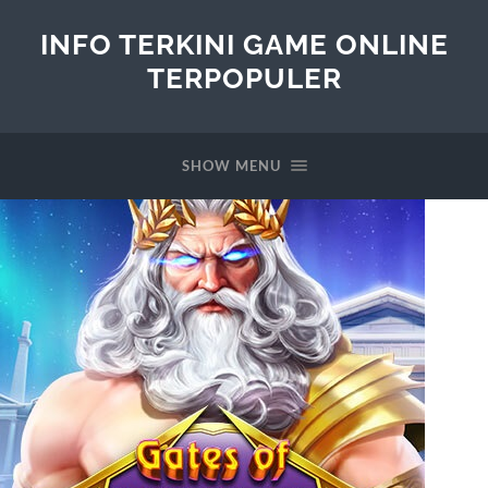
INFO TERKINI GAME ONLINE
TERPOPULER
SHOW MENU