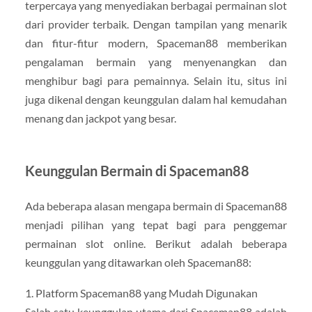
terpercaya yang menyediakan berbagai permainan slot
dari provider terbaik. Dengan tampilan yang menarik
dan fitur-fitur modern, Spaceman88 memberikan
pengalaman bermain yang menyenangkan dan
menghibur bagi para pemainnya. Selain itu, situs ini
juga dikenal dengan keunggulan dalam hal kemudahan
menang dan jackpot yang besar.
Keunggulan Bermain di Spaceman88
Ada beberapa alasan mengapa bermain di Spaceman88
menjadi pilihan yang tepat bagi para penggemar
permainan slot online. Berikut adalah beberapa
keunggulan yang ditawarkan oleh Spaceman88:
1. Platform Spaceman88 yang Mudah Digunakan
Salah satu keunggulan utama dari Spaceman88 adalah