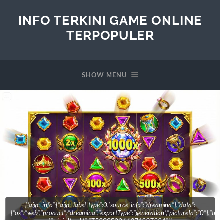
INFO TERKINI GAME ONLINE
TERPOPULER
SHOW MENU
{"aigc_info":{"aigc_label_type":0,"source_info":"dreamina"},"data":
{"os":"web","product":"dreamina","exportType":"generation","pictureId":"0"},"tra