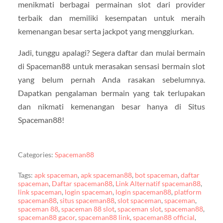
menikmati berbagai permainan slot dari provider
terbaik dan memiliki kesempatan untuk meraih
kemenangan besar serta jackpot yang menggiurkan.
Jadi, tunggu apalagi? Segera daftar dan mulai bermain
di Spaceman88 untuk merasakan sensasi bermain slot
yang belum pernah Anda rasakan sebelumnya.
Dapatkan pengalaman bermain yang tak terlupakan
dan nikmati kemenangan besar hanya di Situs
Spaceman88!
Categories:
Spaceman88
Tags:
apk spaceman
,
apk spaceman88
,
bot spaceman
,
daftar
spaceman
,
Daftar spaceman88
,
Link Alternatif spaceman88
,
link spaceman
,
login spaceman
,
login spaceman88
,
platform
spaceman88
,
situs spaceman88
,
slot spaceman
,
spaceman
,
spaceman 88
,
spaceman 88 slot
,
spaceman slot
,
spaceman88
,
spaceman88 gacor
,
spaceman88 link
,
spaceman88 official
,