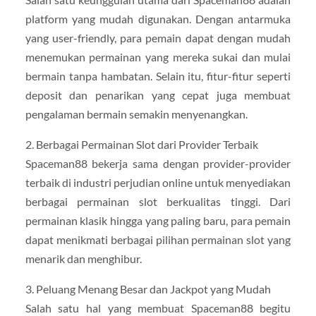
platform yang mudah digunakan. Dengan antarmuka
yang user-friendly, para pemain dapat dengan mudah
menemukan permainan yang mereka sukai dan mulai
bermain tanpa hambatan. Selain itu, fitur-fitur seperti
deposit dan penarikan yang cepat juga membuat
pengalaman bermain semakin menyenangkan.
2. Berbagai Permainan Slot dari Provider Terbaik
Spaceman88 bekerja sama dengan provider-provider
terbaik di industri perjudian online untuk menyediakan
berbagai permainan slot berkualitas tinggi. Dari
permainan klasik hingga yang paling baru, para pemain
dapat menikmati berbagai pilihan permainan slot yang
menarik dan menghibur.
3. Peluang Menang Besar dan Jackpot yang Mudah
Salah satu hal yang membuat Spaceman88 begitu