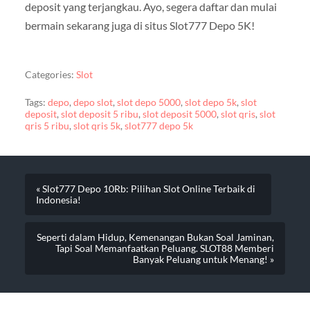
deposit yang terjangkau. Ayo, segera daftar dan mulai
bermain sekarang juga di situs Slot777 Depo 5K!
Categories:
Slot
Tags:
depo
,
depo slot
,
slot depo 5000
,
slot depo 5k
,
slot
deposit
,
slot deposit 5 ribu
,
slot deposit 5000
,
slot qris
,
slot
qris 5 ribu
,
slot qris 5k
,
slot777 depo 5k
« Slot777 Depo 10Rb: Pilihan Slot Online Terbaik di
Indonesia!
Seperti dalam Hidup, Kemenangan Bukan Soal Jaminan,
Tapi Soal Memanfaatkan Peluang. SLOT88 Memberi
Banyak Peluang untuk Menang! »