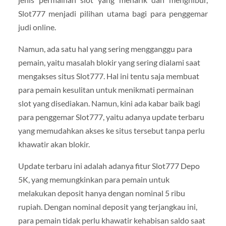
Slot777 menjadi pilihan utama bagi para penggemar
judi online.
Namun, ada satu hal yang sering mengganggu para
pemain, yaitu masalah blokir yang sering dialami saat
mengakses situs Slot777. Hal ini tentu saja membuat
para pemain kesulitan untuk menikmati permainan
slot yang disediakan. Namun, kini ada kabar baik bagi
para penggemar Slot777, yaitu adanya update terbaru
yang memudahkan akses ke situs tersebut tanpa perlu
khawatir akan blokir.
Update terbaru ini adalah adanya fitur Slot777 Depo
5K, yang memungkinkan para pemain untuk
melakukan deposit hanya dengan nominal 5 ribu
rupiah. Dengan nominal deposit yang terjangkau ini,
para pemain tidak perlu khawatir kehabisan saldo saat