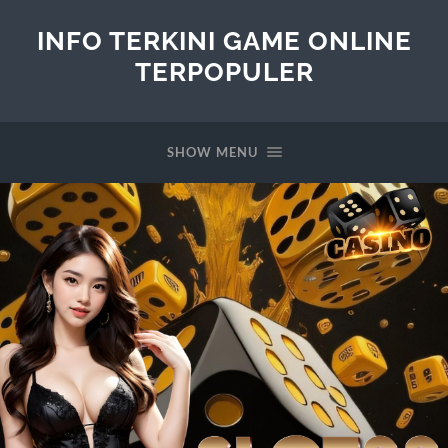
INFO TERKINI GAME ONLINE
TERPOPULER
SHOW MENU