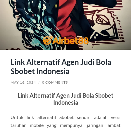
Link Alternatif Agen Judi Bola
Sbobet Indonesia
MAY 16, 2024
/
0 COMMENTS
Link Alternatif Agen Judi Bola Sbobet
Indonesia
Untuk link alternatif Sbobet sendiri adalah versi
taruhan mobile yang mempunyai jaringan lambat