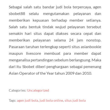
Sebagai salah satu bandar judi bola terpercaya, agen
sbobet88 selalu mengutamakan pelayanan dan
memberikan kepuasan terhadap member setianya.
Salah satu bentuk tindak wujud pelayanan tersebut
semakin hari situs dapat diakses secara cepat dan
memberikan pelayanan selama 24 jam nonstop.
Pasaraan taruhan terlengkap seperti situs asianbookie
maupun livescore membuat para member dapat
menganalisa pertandingan sebelum berlangsung. Maka
dari itu Sbobet diberi penghargaan sebagai pemenang
Asian Operator of the Year tahun 2009 dan 2010.
Categories:
Uncategorized
Tags:
agen judi bola
,
judi bola online
,
situs judi bola