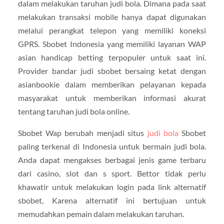
dalam melakukan taruhan judi bola. Dimana pada saat
melakukan transaksi mobile hanya dapat digunakan
melalui perangkat telepon yang memiliki koneksi
GPRS. Sbobet Indonesia yang memiliki layanan WAP
asian handicap betting terpopuler untuk saat ini.
Provider bandar judi sbobet bersaing ketat dengan
asianbookie dalam memberikan pelayanan kepada
masyarakat untuk memberikan informasi akurat
tentang taruhan judi bola online.
Sbobet Wap berubah menjadi situs
judi bola
Sbobet
paling terkenal di Indonesia untuk bermain judi bola.
Anda dapat mengakses berbagai jenis game terbaru
dari casino, slot dan s sport. Bettor tidak perlu
khawatir untuk melakukan login pada link alternatif
sbobet, Karena alternatif ini bertujuan untuk
memudahkan pemain dalam melakukan taruhan.