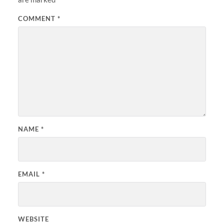
COMMENT
*
NAME
*
EMAIL
*
WEBSITE