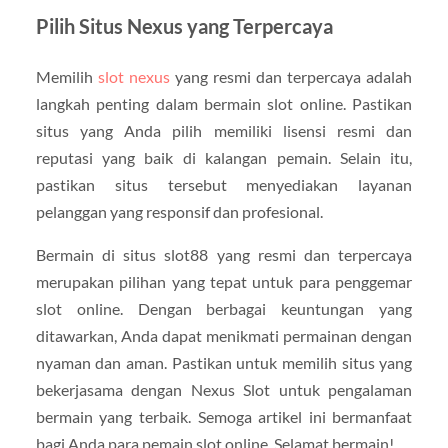
Pilih Situs Nexus yang Terpercaya
Memilih
slot nexus
yang resmi dan terpercaya adalah
langkah penting dalam bermain slot online. Pastikan
situs yang Anda pilih memiliki lisensi resmi dan
reputasi yang baik di kalangan pemain. Selain itu,
pastikan situs tersebut menyediakan layanan
pelanggan yang responsif dan profesional.
Bermain di situs slot88 yang resmi dan terpercaya
merupakan pilihan yang tepat untuk para penggemar
slot online. Dengan berbagai keuntungan yang
ditawarkan, Anda dapat menikmati permainan dengan
nyaman dan aman. Pastikan untuk memilih situs yang
bekerjasama dengan Nexus Slot untuk pengalaman
bermain yang terbaik. Semoga artikel ini bermanfaat
bagi Anda para pemain slot online. Selamat bermain!