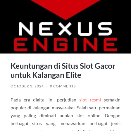
Keuntungan di Situs Slot Gacor
untuk Kalangan Elite
OCTOBER 3, 2024
/
0 COMMENTS
Pada era digital ini, perjudian
slot resmi
semakin
populer di kalangan masyarakat. Salah satu permainan
yang paling diminati adalah slot online. Dengan
berbagai situs yang menawarkan berbagai jenis