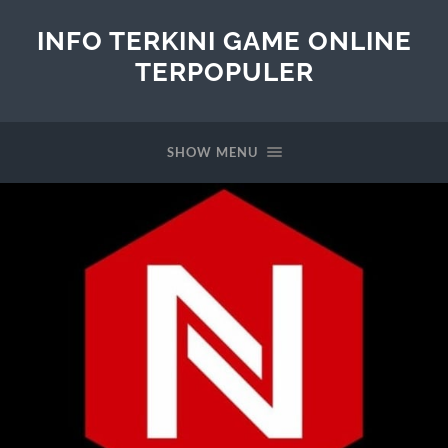
INFO TERKINI GAME ONLINE
TERPOPULER
SHOW MENU