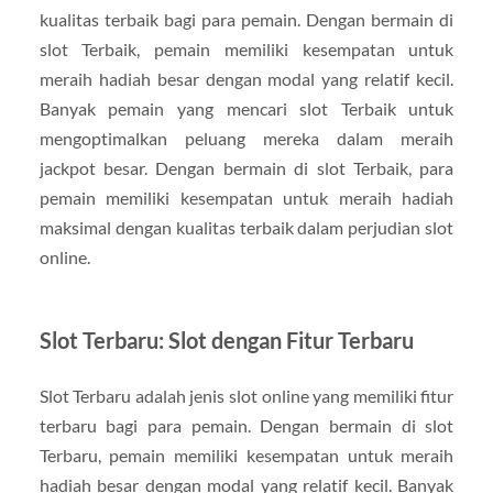
kualitas terbaik bagi para pemain. Dengan bermain di
slot Terbaik, pemain memiliki kesempatan untuk
meraih hadiah besar dengan modal yang relatif kecil.
Banyak pemain yang mencari slot Terbaik untuk
mengoptimalkan peluang mereka dalam meraih
jackpot besar. Dengan bermain di slot Terbaik, para
pemain memiliki kesempatan untuk meraih hadiah
maksimal dengan kualitas terbaik dalam perjudian slot
online.
Slot Terbaru: Slot dengan Fitur Terbaru
Slot Terbaru adalah jenis slot online yang memiliki fitur
terbaru bagi para pemain. Dengan bermain di slot
Terbaru, pemain memiliki kesempatan untuk meraih
hadiah besar dengan modal yang relatif kecil. Banyak