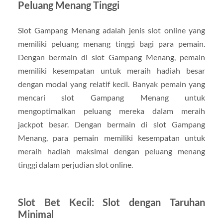
Peluang Menang Tinggi
Slot Gampang Menang adalah jenis slot online yang
memiliki peluang menang tinggi bagi para pemain.
Dengan bermain di slot Gampang Menang, pemain
memiliki kesempatan untuk meraih hadiah besar
dengan modal yang relatif kecil. Banyak pemain yang
mencari slot Gampang Menang untuk
mengoptimalkan peluang mereka dalam meraih
jackpot besar. Dengan bermain di slot Gampang
Menang, para pemain memiliki kesempatan untuk
meraih hadiah maksimal dengan peluang menang
tinggi dalam perjudian slot online.
Slot Bet Kecil: Slot dengan Taruhan
Minimal