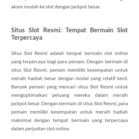
akses mudah ke slot dengan jackpot besar.
Situs Slot Resmi: Tempat Bermain Slot
Terpercaya
Situs Slot Resmi adalah tempat bermain slot online
yang terpercaya bagi para pemain. Dengan bermain di
situs Slot Resmi, pemain memiliki kesempatan untuk
meraih hadiah besar dengan modal yang relatif kecil.
Banyak pemain yang mencari situs Slot Resmi untuk
mengoptimalkan peluang mereka dalam meraih
jackpot besar. Dengan bermain di situs Slot Resmi, para
pemain memiliki kesempatan untuk meraih hadiah
maksimal dengan tempat bermain yang terpercaya
dalam perjudian slot online.