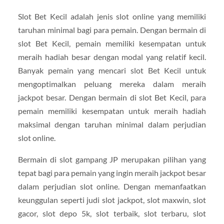
Slot Bet Kecil adalah jenis slot online yang memiliki
taruhan minimal bagi para pemain. Dengan bermain di
slot Bet Kecil, pemain memiliki kesempatan untuk
meraih hadiah besar dengan modal yang relatif kecil.
Banyak pemain yang mencari slot Bet Kecil untuk
mengoptimalkan peluang mereka dalam meraih
jackpot besar. Dengan bermain di slot Bet Kecil, para
pemain memiliki kesempatan untuk meraih hadiah
maksimal dengan taruhan minimal dalam perjudian
slot online.
Bermain di slot gampang JP merupakan pilihan yang
tepat bagi para pemain yang ingin meraih jackpot besar
dalam perjudian slot online. Dengan memanfaatkan
keunggulan seperti judi slot jackpot, slot maxwin, slot
gacor, slot depo 5k, slot terbaik, slot terbaru, slot