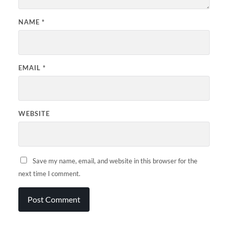
NAME
*
EMAIL
*
WEBSITE
Save my name, email, and website in this browser for the
next time I comment.