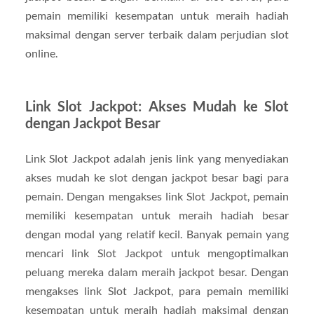
pemain memiliki kesempatan untuk meraih hadiah
maksimal dengan server terbaik dalam perjudian slot
online.
Link Slot Jackpot: Akses Mudah ke Slot
dengan Jackpot Besar
Link Slot Jackpot adalah jenis link yang menyediakan
akses mudah ke slot dengan jackpot besar bagi para
pemain. Dengan mengakses link Slot Jackpot, pemain
memiliki kesempatan untuk meraih hadiah besar
dengan modal yang relatif kecil. Banyak pemain yang
mencari link Slot Jackpot untuk mengoptimalkan
peluang mereka dalam meraih jackpot besar. Dengan
mengakses link Slot Jackpot, para pemain memiliki
kesempatan untuk meraih hadiah maksimal dengan