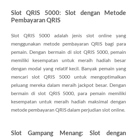
Slot QRIS 5000: Slot dengan Metode
Pembayaran QRIS
Slot QRIS 5000 adalah jenis slot online yang
menggunakan metode pembayaran QRIS bagi para
pemain. Dengan bermain di slot QRIS 5000, pemain
memiliki kesempatan untuk meraih hadiah besar
dengan modal yang relatif kecil. Banyak pemain yang
mencari slot QRIS 5000 untuk mengoptimalkan
peluang mereka dalam meraih jackpot besar. Dengan
bermain di slot QRIS 5000, para pemain memiliki
kesempatan untuk meraih hadiah maksimal dengan
metode pembayaran QRIS dalam perjudian slot online.
Slot Gampang Menang: Slot dengan