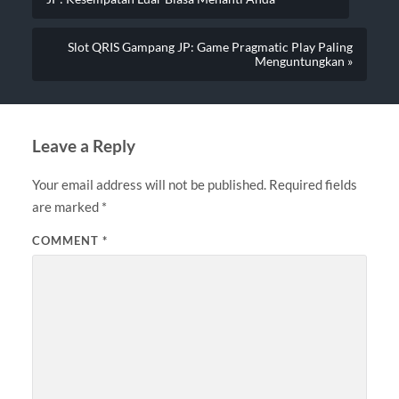
Slot QRIS Gampang JP: Game Pragmatic Play Paling
Menguntungkan »
Leave a Reply
Your email address will not be published.
Required fields
are marked
*
COMMENT
*