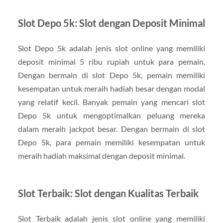
Slot Depo 5k: Slot dengan Deposit Minimal
Slot Depo 5k adalah jenis slot online yang memiliki
deposit minimal 5 ribu rupiah untuk para pemain.
Dengan bermain di slot Depo 5k, pemain memiliki
kesempatan untuk meraih hadiah besar dengan modal
yang relatif kecil. Banyak pemain yang mencari slot
Depo 5k untuk mengoptimalkan peluang mereka
dalam meraih jackpot besar. Dengan bermain di slot
Depo 5k, para pemain memiliki kesempatan untuk
meraih hadiah maksimal dengan deposit minimal.
Slot Terbaik: Slot dengan Kualitas Terbaik
Slot Terbaik adalah jenis slot online yang memiliki