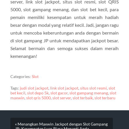
server, link slot jackpot, situs slot resmi, slot QRIS
5000, slot gampang menang, dan slot bet kecil, para
pemain memiliki kesempatan untuk meraih hadiah
besar dengan modal yang relatif kecil. Jadi, jangan ragu
untuk mencoba keberuntungan anda dengan bermain
di slot gampang JP untuk mendapatkan jackpot besar.
Selamat bermain dan semoga sukses dalam meraih
kemenangan!
Categories:
Slot
Tags:
judi slot jackpot
,
link slot jackpot
,
situs slot resmi
,
slot
bet kecil
,
slot depo 5k
,
slot gacor
,
slot gampang menang
,
slot
maxwin
,
slot qris 5000
,
slot server
,
slot terbaik
,
slot terbaru
« Menangkan Maxwin Jackpot dengan Slot Gampang
JP: Kesempatan Luar Biasa Menanti Anda