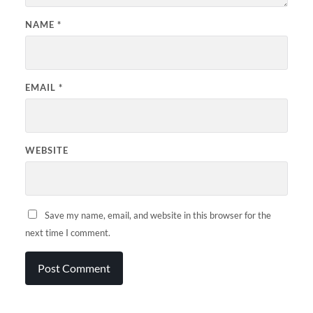
NAME
*
EMAIL
*
WEBSITE
Save my name, email, and website in this browser for the
next time I comment.