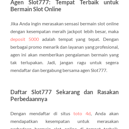
Agen Slot777: Tempat Terbaik untuk
Bermain Slot Online
Jika Anda ingin merasakan sensasi bermain slot online
dengan kesempatan meraih jackpot lebih besar, maka
deposit 5000
adalah tempat yang tepat. Dengan
berbagai promo menarik dan layanan yang profesional,
agen ini akan memberikan pengalaman bermain yang
tak terlupakan. Jadi, jangan ragu untuk segera
mendaftar dan bergabung bersama agen Slot777.
Daftar Slot777 Sekarang dan Rasakan
Perbedaannya
Dengan mendaftar di situs
toto 4d
, Anda akan
mendapatkan kesempatan untuk merasakan
perbedaan bermain slot online di tempat terbaik.