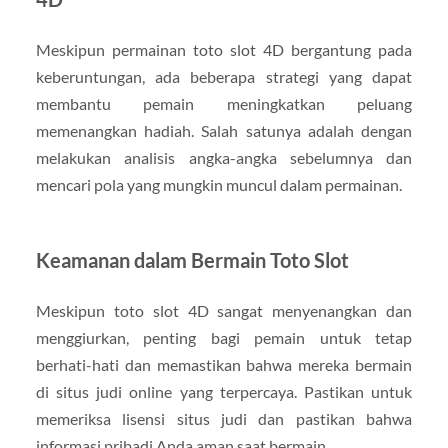
Meskipun permainan toto slot 4D bergantung pada
keberuntungan, ada beberapa strategi yang dapat
membantu pemain meningkatkan peluang
memenangkan hadiah. Salah satunya adalah dengan
melakukan analisis angka-angka sebelumnya dan
mencari pola yang mungkin muncul dalam permainan.
Keamanan dalam Bermain Toto Slot
Meskipun toto slot 4D sangat menyenangkan dan
menggiurkan, penting bagi pemain untuk tetap
berhati-hati dan memastikan bahwa mereka bermain
di situs judi online yang terpercaya. Pastikan untuk
memeriksa lisensi situs judi dan pastikan bahwa
informasi pribadi Anda aman saat bermain.