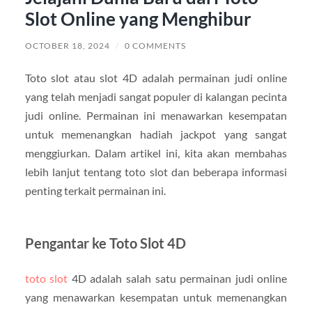
Slot Online yang Menghibur
OCTOBER 18, 2024
/
0 COMMENTS
Toto slot atau slot 4D adalah permainan judi online
yang telah menjadi sangat populer di kalangan pecinta
judi online. Permainan ini menawarkan kesempatan
untuk memenangkan hadiah jackpot yang sangat
menggiurkan. Dalam artikel ini, kita akan membahas
lebih lanjut tentang toto slot dan beberapa informasi
penting terkait permainan ini.
Pengantar ke Toto Slot 4D
toto slot
4D adalah salah satu permainan judi online
yang menawarkan kesempatan untuk memenangkan