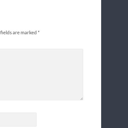
fields are marked
*