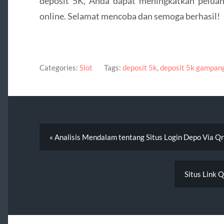
deposit 5K, Anda dapat meningkatkan pelua
online. Selamat mencoba dan semoga berhasil!
Categories:
Slot
Tags:
deposit 5k
,
deposit 5k gampan
« Analisis Mendalam tentang Situs Login Depo Via Qr
Situs Link 