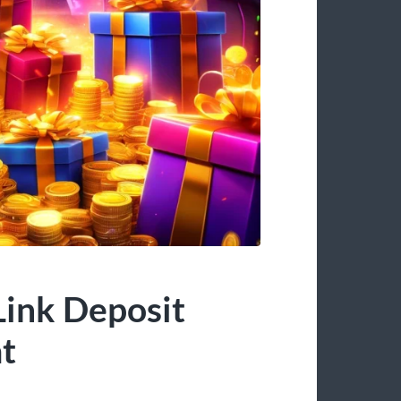
 Link Deposit
t