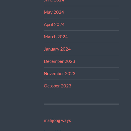
May 2024
April 2024
March 2024
January 2024
December 2023
November 2023
October 2023
mahjong ways