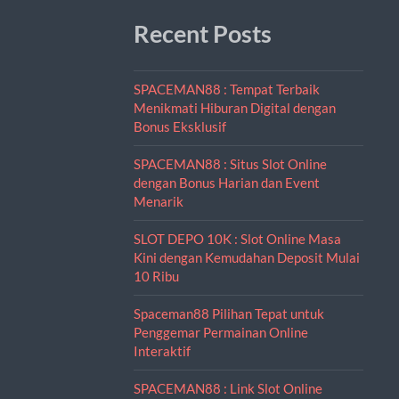
Recent Posts
SPACEMAN88 : Tempat Terbaik
Menikmati Hiburan Digital dengan
Bonus Eksklusif
SPACEMAN88 : Situs Slot Online
dengan Bonus Harian dan Event
Menarik
SLOT DEPO 10K : Slot Online Masa
Kini dengan Kemudahan Deposit Mulai
10 Ribu
Spaceman88 Pilihan Tepat untuk
Penggemar Permainan Online
Interaktif
SPACEMAN88 : Link Slot Online