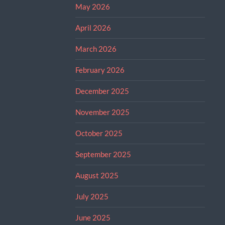
May 2026
April 2026
March 2026
February 2026
December 2025
November 2025
October 2025
September 2025
August 2025
July 2025
June 2025