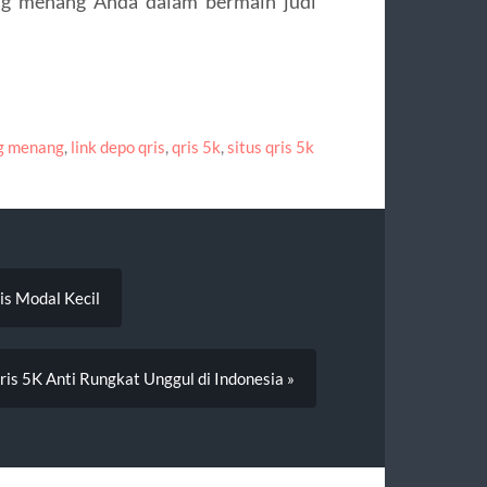
ng menang Anda dalam bermain judi
g menang
,
link depo qris
,
qris 5k
,
situs qris 5k
is Modal Kecil
Qris 5K Anti Rungkat Unggul di Indonesia »