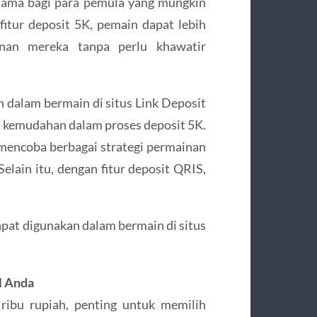
utama bagi para pemula yang mungkin
itur deposit 5K, pemain dapat lebih
inan mereka tanpa perlu khawatir
n dalam bermain di situs Link Deposit
kemudahan dalam proses deposit 5K.
 mencoba berbagai strategi permainan
lain itu, dengan fitur deposit QRIS,
apat digunakan dalam bermain di situs
l Anda
ribu rupiah, penting untuk memilih