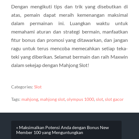
Dengan mengikuti tips dan trik yang disebutkan di
atas, pemain dapat meraih kemenangan maksimal
dalam permainan ini. Luangkan waktu untuk
memahami aturan dan strategi bermain, manfaatkan
fitur bonus dan promosi yang ditawarkan, dan jangan
ragu untuk terus mencoba memecahkan setiap teka-
teki yang diberikan. Selamat bermain dan raih Maxwin
dalam sekejap dengan Mahjong Slot!
Categories:
Slot
Tags:
mahjong
,
mahjong slot
,
olympus 1000
,
slot
,
slot gacor
« Maksimalkan Potensi Anda dengan Bonus New
Member 100 yang Menguntungkan