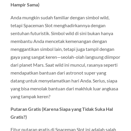
Hampir Sama)
Anda mungkin sudah familiar dengan simbol wild,
tetapi Spaceman Slot menghadirkannya dengan
sentuhan futuristik. Simbol wild di sini bukan hanya
membantu Anda mencetak kemenangan dengan
menggantikan simbol lain, tetapi juga tampil dengan
gaya yang sangat keren—seolah-olah langsung diimpor
dari planet Mars. Saat wild ini muncul, rasanya seperti
mendapatkan bantuan dari astronot super yang
datang untuk menyelamatkan hari Anda. Serius, siapa
yang bisa menolak bantuan dari makhluk luar angkasa
yang tampak keren?
Putaran Gratis (Karena Siapa yang Tidak Suka Hal
Gratis?)
Fitur putaran gratis di Spaceman Slot ini adalah salah