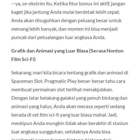
—ya, se-ekstrim itu. Ketika fitur bonus ini aktif, jangan
kaget jika jantung Anda mulai berdetak lebih cepat.
Anda akan disuguhkan dengan peluang besar untuk
menang lebih banyak, dan momen ini bisa menjadi
puncak dari petualangan luar angkasa Anda.
Grafik dan Animasi yang Luar Biasa (Serasa Nonton
Film Sci-Fi)
Sekarang, mari kita bicara tentang grafik dan animasi di
Spaceman Slot. Pragmatic Play benar-benar tahu cara
membuat permainan slot terlihat menakjubkan.
Dengan latar belakang galaksi yang penuh bintang dan
animasi yang halus, Anda akan merasa seperti sedang
berada di set film sci-fi yang luar biasa mahal. Jadi,
meskipun Anda mungkin tidak akan berakhir di stasiun
luar angkasa sungguhan, setidaknya Anda bisa
menikmati pemandangan bintang-bintang dari