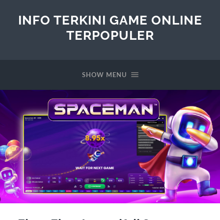
INFO TERKINI GAME ONLINE
TERPOPULER
SHOW MENU