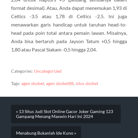
format desimal). Atau, Anda dapat menemukan 1,93 di
Celtics -3.5 atau 1,78 di Celtics -2.5. Ini juga
menawarkan garis handicap untuk taruhan head-to-
head pada poin total antara pemain lawan. Misalnya,
Anda bisa bertaruh pada Jayson Tatum +0,5 hingga
1,80 atau Pascal Siakam -0,5 hingga 2,04.
Categories:
Uncategorized
Tags:
agen sbobet
,
agen sbobet88
,
situs sbobet
« 13 Situs Judi Slot Online Gacor Joker Gaming 123
Gampang Menang Maxwin Hari Ini 2024
Menabung Bukanlah Ide Kuno »