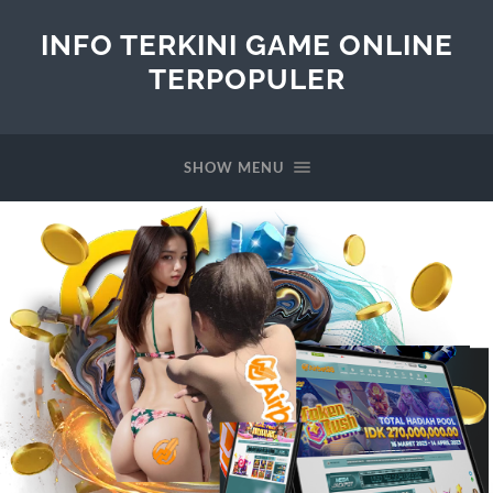
INFO TERKINI GAME ONLINE
TERPOPULER
SHOW MENU