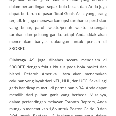
dalam pertandingan sepak bola besar, dan Anda juga
dapat bertaruh di pasar Total Goals Asia, yang jarang
terjadi. Ini juga menawarkan opsi taruhan seperti skor
yang benar, paruh waktu/penuh waktu, setengah
taruhan dan peluang ganda, tetapi Anda tidak akan
menemukan banyak dukungan untuk pemain di
SBOBET.
Olahraga AS juga dibahas secara mendalam di
SBOBET, dengan fokus khusus pada bola basket dan
bisbol. Petaruh Amerika Utara akan menemukan
cakupan yang layak dari NFL, NHL, dan UFC. Sekali lagi
garis handicap muncul di permainan NBA. Anda dapat
memilih dari pilihan garis yang berbeda. Misalnya,
dalam pertandingan melawan Toronto Raptors, Anda
mungkin menemukan 1,86 untuk Boston Celtic -3 dan
2,04 untuk Raptors +3 (peluang semuanya dalam