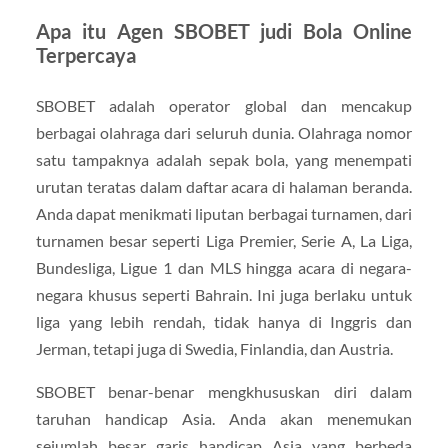
Apa itu Agen SBOBET judi Bola Online
Terpercaya
SBOBET adalah operator global dan mencakup
berbagai olahraga dari seluruh dunia. Olahraga nomor
satu tampaknya adalah sepak bola, yang menempati
urutan teratas dalam daftar acara di halaman beranda.
Anda dapat menikmati liputan berbagai turnamen, dari
turnamen besar seperti Liga Premier, Serie A, La Liga,
Bundesliga, Ligue 1 dan MLS hingga acara di negara-
negara khusus seperti Bahrain. Ini juga berlaku untuk
liga yang lebih rendah, tidak hanya di Inggris dan
Jerman, tetapi juga di Swedia, Finlandia, dan Austria.
SBOBET benar-benar mengkhususkan diri dalam
taruhan handicap Asia. Anda akan menemukan
sejumlah besar garis handicap Asia yang berbeda