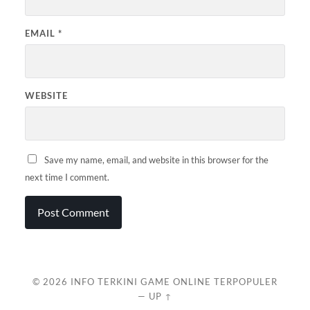
EMAIL
*
WEBSITE
Save my name, email, and website in this browser for the
next time I comment.
© 2026
INFO TERKINI GAME ONLINE TERPOPULER
—
UP ↑