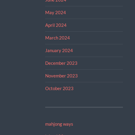
May 2024
April 2024
March 2024
January 2024
December 2023
November 2023
October 2023
mahjong ways