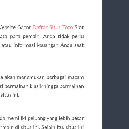
 Website Gacor
Daftar Situs Toto
Slot
ata para pemain. Anda tidak perlu
 atau informasi keuangan Anda saat
Anda akan menemukan berbagai macam
ari permainan klasik hingga permainan
itus ini.
da memiliki peluang yang lebih besar
n di situs ini. Selain itu, situs ini