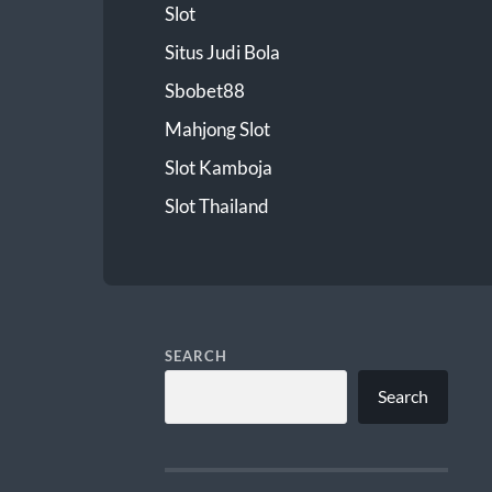
Slot
Situs Judi Bola
Sbobet88
Mahjong Slot
Slot Kamboja
Slot Thailand
SEARCH
Search