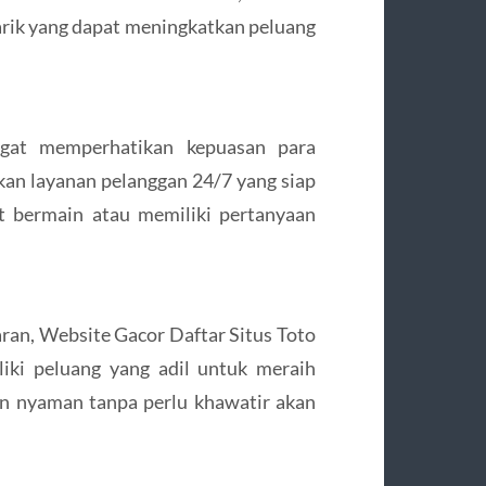
rik yang dapat meningkatkan peluang
ngat memperhatikan kepuasan para
akan layanan pelanggan 24/7 yang siap
 bermain atau memiliki pertanyaan
ran, Website Gacor Daftar Situs Toto
iki peluang yang adil untuk meraih
n nyaman tanpa perlu khawatir akan