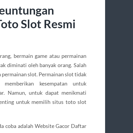
euntungan
Toto Slot Resmi
karang, bermain game atau permainan
yak diminati oleh banyak orang. Salah
h permainan slot. Permainan slot tidak
t memberikan kesempatan untuk
sar. Namun, untuk dapat menikmati
ting untuk memilih situs toto slot
Anda coba adalah Website Gacor Daftar