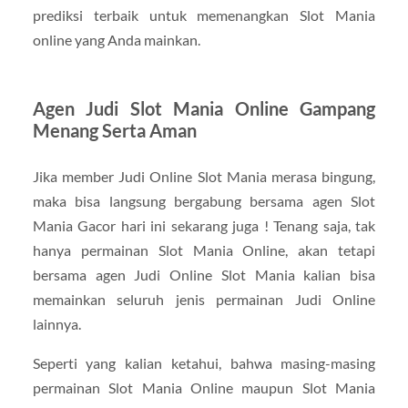
prediksi terbaik untuk memenangkan Slot Mania
online yang Anda mainkan.
Agen Judi Slot Mania Online Gampang
Menang Serta Aman
Jika member Judi Online Slot Mania merasa bingung,
maka bisa langsung bergabung bersama agen Slot
Mania Gacor hari ini sekarang juga ! Tenang saja, tak
hanya permainan Slot Mania Online, akan tetapi
bersama agen Judi Online Slot Mania kalian bisa
memainkan seluruh jenis permainan Judi Online
lainnya.
Seperti yang kalian ketahui, bahwa masing-masing
permainan Slot Mania Online maupun Slot Mania