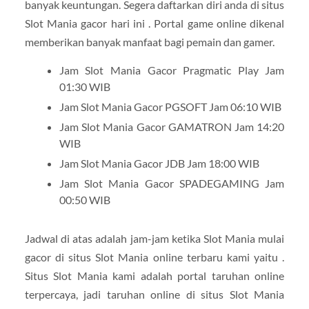
banyak keuntungan. Segera daftarkan diri anda di situs
Slot Mania gacor hari ini . Portal game online dikenal
memberikan banyak manfaat bagi pemain dan gamer.
Jam Slot Mania Gacor Pragmatic Play Jam
01:30 WIB
Jam Slot Mania Gacor PGSOFT Jam 06:10 WIB
Jam Slot Mania Gacor GAMATRON Jam 14:20
WIB
Jam Slot Mania Gacor JDB Jam 18:00 WIB
Jam Slot Mania Gacor SPADEGAMING Jam
00:50 WIB
Jadwal di atas adalah jam-jam ketika Slot Mania mulai
gacor di situs Slot Mania online terbaru kami yaitu .
Situs Slot Mania kami adalah portal taruhan online
terpercaya, jadi taruhan online di situs Slot Mania