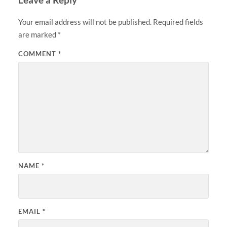
Your email address will not be published.
Required fields
are marked
*
COMMENT
*
NAME
*
EMAIL
*