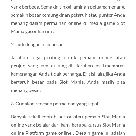
yang berbeda. Semakin tinggi jaminan peluang menang,
semakin besar kemungkinan petaruh atau punter Anda
menang dalam permainan online di media game Slot
Mania gacor hari ini .
2. Judi dengan nilai besar
Taruhan juga penting untuk pemain online atau
penjudi yang kami dukung di . Taruhan kecil membuat
kemenangan Anda tidak berharga. Di sisi lain, jika Anda
bertaruh besar pada Slot Mania, Anda masih bisa
menang besar.
3. Gunakan rencana permainan yang tepat
Banyak sekali contoh bettor atau pemain Slot Mania
online yang belajar dari kami berupa kursus Slot Mania
online Platform game online . Desain game ini adalah