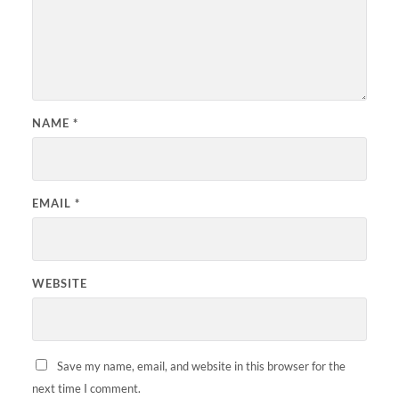
NAME
*
EMAIL
*
WEBSITE
Save my name, email, and website in this browser for the
next time I comment.