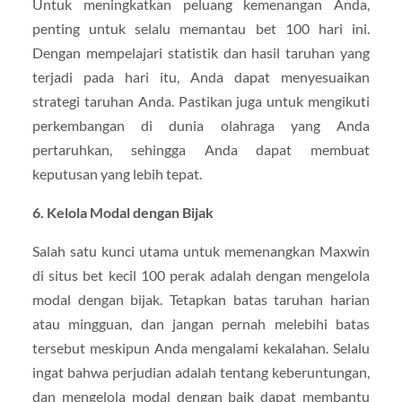
Untuk meningkatkan peluang kemenangan Anda,
penting untuk selalu memantau bet 100 hari ini.
Dengan mempelajari statistik dan hasil taruhan yang
terjadi pada hari itu, Anda dapat menyesuaikan
strategi taruhan Anda. Pastikan juga untuk mengikuti
perkembangan di dunia olahraga yang Anda
pertaruhkan, sehingga Anda dapat membuat
keputusan yang lebih tepat.
6. Kelola Modal dengan Bijak
Salah satu kunci utama untuk memenangkan Maxwin
di situs bet kecil 100 perak adalah dengan mengelola
modal dengan bijak. Tetapkan batas taruhan harian
atau mingguan, dan jangan pernah melebihi batas
tersebut meskipun Anda mengalami kekalahan. Selalu
ingat bahwa perjudian adalah tentang keberuntungan,
dan mengelola modal dengan baik dapat membantu