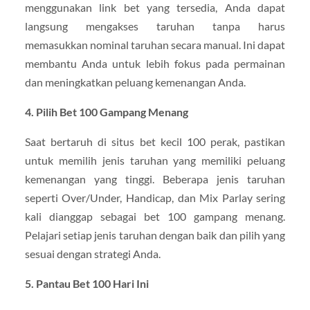
menggunakan link bet yang tersedia, Anda dapat
langsung mengakses taruhan tanpa harus
memasukkan nominal taruhan secara manual. Ini dapat
membantu Anda untuk lebih fokus pada permainan
dan meningkatkan peluang kemenangan Anda.
4. Pilih Bet 100 Gampang Menang
Saat bertaruh di situs bet kecil 100 perak, pastikan
untuk memilih jenis taruhan yang memiliki peluang
kemenangan yang tinggi. Beberapa jenis taruhan
seperti Over/Under, Handicap, dan Mix Parlay sering
kali dianggap sebagai bet 100 gampang menang.
Pelajari setiap jenis taruhan dengan baik dan pilih yang
sesuai dengan strategi Anda.
5. Pantau Bet 100 Hari Ini