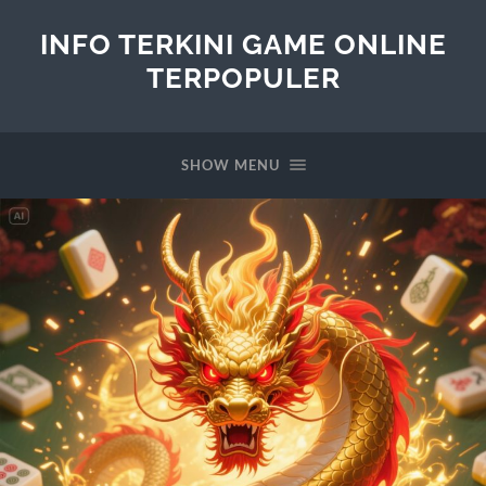
INFO TERKINI GAME ONLINE
TERPOPULER
SHOW MENU