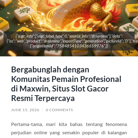
{"aigc_info":{"aigc_label_type":0,"source_info":"dreamina"},"data":
{"os":"web","product":"dreamina","exportType":"generation","pictureId":"0"},"tra
{"originItemId":"7584854103436659976"}}
Bergabunglah dengan
Komunitas Pemain Profesional
di Maxwin, Situs Slot Gacor
Resmi Terpercaya
JUNE 15, 2026
/
0 COMMENTS
Pertama-tama, mari kita bahas tentang fenomena
perjudian online yang semakin populer di kalangan