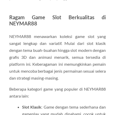
Ragam Game Slot Berkualitas di
NEYMAR88
NEYMAR88 menawarkan koleksi game slot yang
sangat lengkap dan variatif. Mulai dari slot klasik
dengan tema buah-buahan hingga slot modern dengan
grafis 3D dan animasi menarik, semua tersedia di
platform ini. Keberagaman ini memungkinkan pemain
untuk mencoba berbagai jenis permainan sesuai selera
dan strategi masing-masing.
Beberapa kategori game yang populer di NEYMAR88
antara lain:
Slot Klasik
: Game dengan tema sederhana dan
gameplay yang mudah dipahami, cocok untuk