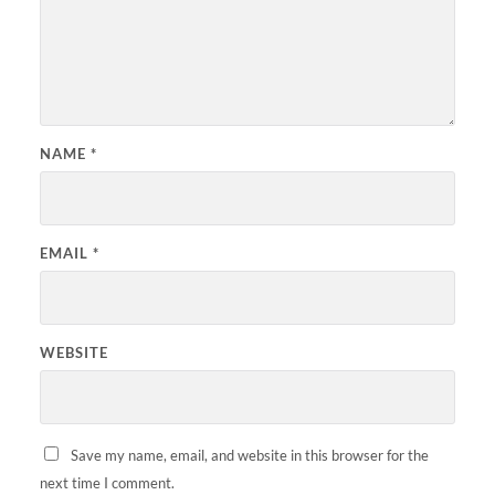
NAME
*
EMAIL
*
WEBSITE
Save my name, email, and website in this browser for the
next time I comment.