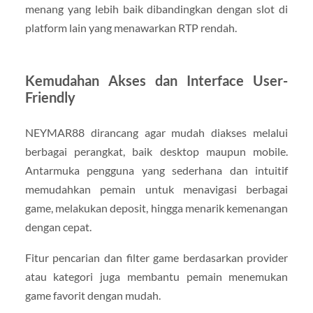
menang yang lebih baik dibandingkan dengan slot di
platform lain yang menawarkan RTP rendah.
Kemudahan Akses dan Interface User-
Friendly
NEYMAR88 dirancang agar mudah diakses melalui
berbagai perangkat, baik desktop maupun mobile.
Antarmuka pengguna yang sederhana dan intuitif
memudahkan pemain untuk menavigasi berbagai
game, melakukan deposit, hingga menarik kemenangan
dengan cepat.
Fitur pencarian dan filter game berdasarkan provider
atau kategori juga membantu pemain menemukan
game favorit dengan mudah.