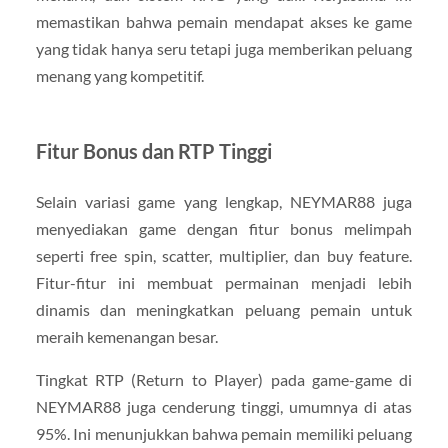
memastikan bahwa pemain mendapat akses ke game
yang tidak hanya seru tetapi juga memberikan peluang
menang yang kompetitif.
Fitur Bonus dan RTP Tinggi
Selain variasi game yang lengkap, NEYMAR88 juga
menyediakan game dengan fitur bonus melimpah
seperti free spin, scatter, multiplier, dan buy feature.
Fitur-fitur ini membuat permainan menjadi lebih
dinamis dan meningkatkan peluang pemain untuk
meraih kemenangan besar.
Tingkat RTP (Return to Player) pada game-game di
NEYMAR88 juga cenderung tinggi, umumnya di atas
95%. Ini menunjukkan bahwa pemain memiliki peluang