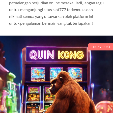
petualangan perjudian online mereka. Jadi, jangan ragu
untuk mengunjungi situs slot777 terkemuka dan
nikmati semua yang ditawarkan oleh platform ini
untuk pengalaman bermain yang tak terlupakan!
STICKY POST