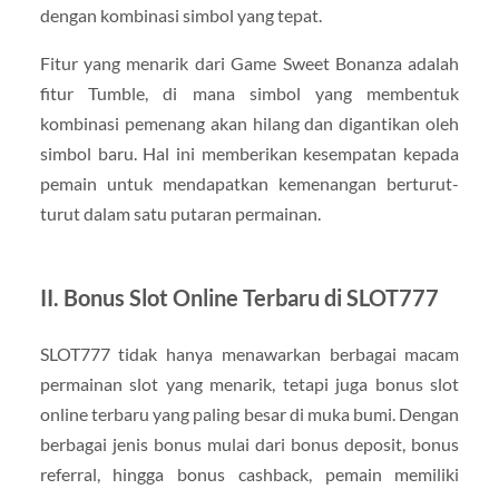
dengan kombinasi simbol yang tepat.
Fitur yang menarik dari Game Sweet Bonanza adalah
fitur Tumble, di mana simbol yang membentuk
kombinasi pemenang akan hilang dan digantikan oleh
simbol baru. Hal ini memberikan kesempatan kepada
pemain untuk mendapatkan kemenangan berturut-
turut dalam satu putaran permainan.
II. Bonus Slot Online Terbaru di SLOT777
SLOT777 tidak hanya menawarkan berbagai macam
permainan slot yang menarik, tetapi juga bonus slot
online terbaru yang paling besar di muka bumi. Dengan
berbagai jenis bonus mulai dari bonus deposit, bonus
referral, hingga bonus cashback, pemain memiliki