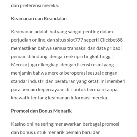
dan preferensi mereka.
Keamanan dan Keandalan
Keamanan adalah hal yang sangat penting dalam
perjudian online, dan situs slot777 seperti Clickbet88
memastikan bahwa semua transaksi dan data pribadi
pemain dilindungi dengan enkripsi tingkat tinggi.
Mereka juga dilengkapi dengan lisensi resmi yang
menjamin bahwa mereka beroperasi sesuai dengan
standar industri dan peraturan yang ketat. Ini memberi
para pemain kepercayaan diri untuk bermain tanpa
khawatir tentang keamanan informasi mereka.
Promosi dan Bonus Menarik
Kasino online sering menawarkan berbagai promosi
dan bonus untuk menarik pemain baru dan