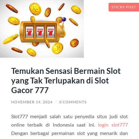
STICKY POST
Temukan Sensasi Bermain Slot
yang Tak Terlupakan di Slot
Gacor 777
NOVEMBER 19, 2024
/
0 COMMENTS
Slot777 menjadi salah satu penyedia situs judi slot
online terbaik di Indonesia saat ini.
login slot777
Dengan berbagai permainan slot yang menarik dan