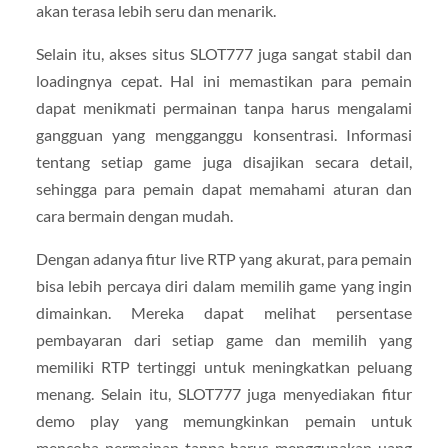
akan terasa lebih seru dan menarik.
Selain itu, akses situs SLOT777 juga sangat stabil dan
loadingnya cepat. Hal ini memastikan para pemain
dapat menikmati permainan tanpa harus mengalami
gangguan yang mengganggu konsentrasi. Informasi
tentang setiap game juga disajikan secara detail,
sehingga para pemain dapat memahami aturan dan
cara bermain dengan mudah.
Dengan adanya fitur live RTP yang akurat, para pemain
bisa lebih percaya diri dalam memilih game yang ingin
dimainkan. Mereka dapat melihat persentase
pembayaran dari setiap game dan memilih yang
memiliki RTP tertinggi untuk meningkatkan peluang
menang. Selain itu, SLOT777 juga menyediakan fitur
demo play yang memungkinkan pemain untuk
mencoba permainan tanpa harus menggunakan uang