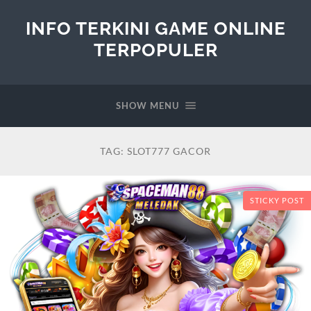
INFO TERKINI GAME ONLINE
TERPOPULER
SHOW MENU
TAG:
SLOT777 GACOR
STICKY POST