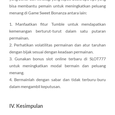
bisa membantu pemain untuk meningkatkan peluang
menang di Game Sweet Bonanza antara lain:
1. Manfaatkan fitur Tumble untuk mendapatkan
kemenangan berturut-turut dalam satu putaran
permainan.
2. Perhatikan volatilitas permainan dan atur taruhan
dengan bijak sesuai dengan keadaan permainan.
3. Gunakan bonus slot online terbaru di SLOT777
untuk meningkatkan modal bermain dan peluang
menang.
4. Bermainlah dengan sabar dan tidak terburu-buru
dalam mengambil keputusan.
IV. Kesimpulan