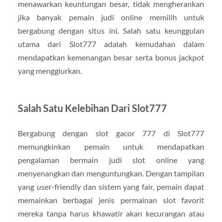
menawarkan keuntungan besar, tidak mengherankan
jika banyak pemain judi online memilih untuk
bergabung dengan situs ini. Salah satu keunggulan
utama dari Slot777 adalah kemudahan dalam
mendapatkan kemenangan besar serta bonus jackpot
yang menggiurkan.
Salah Satu Kelebihan Dari Slot777
Bergabung dengan slot gacor 777 di Slot777
memungkinkan pemain untuk mendapatkan
pengalaman bermain judi slot online yang
menyenangkan dan menguntungkan. Dengan tampilan
yang user-friendly dan sistem yang fair, pemain dapat
memainkan berbagai jenis permainan slot favorit
mereka tanpa harus khawatir akan kecurangan atau