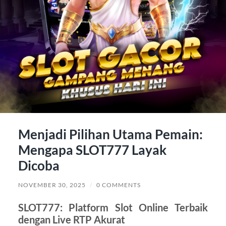
Menjadi Pilihan Utama Pemain:
Mengapa SLOT777 Layak
Dicoba
NOVEMBER 30, 2025
/
0 COMMENTS
SLOT777: Platform Slot Online Terbaik
dengan Live RTP Akurat