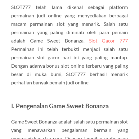
SLOT777 telah lama dikenal sebagai platform
permainan judi online yang menyediakan berbagai
macam permainan slot yang menarik. Salah satu
permainan yang paling diminati oleh para pemain
adalah Game Sweet Bonanza.
Slot Gacor 777
Permainan ini telah terbukti menjadi salah satu
permainan slot gacor hari ini yang paling mantap.
Dengan adanya bonus slot online terbaru yang paling
besar di muka bumi, SLOT777 berhasil menarik
perhatian banyak pemain judi online.
I. Pengenalan Game Sweet Bonanza
Game Sweet Bonanza adalah salah satu permainan slot
yang menawarkan pengalaman bermain yang
mengasyikkan dan seru. Dengan tampilan grafis yang