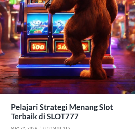
Pelajari Strategi Menang Slot
Terbaik di SLOT777
MAY 22, 2024
/
0 COMMENTS