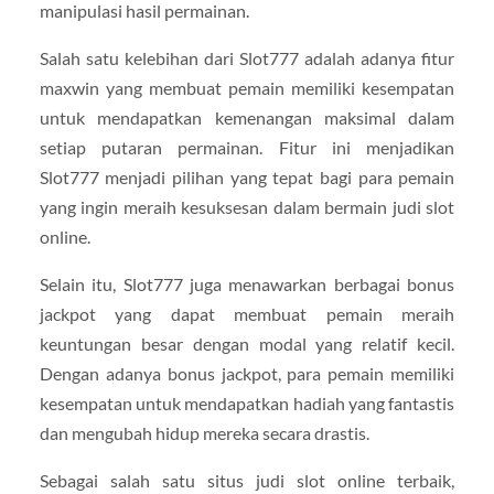
manipulasi hasil permainan.
Salah satu kelebihan dari Slot777 adalah adanya fitur
maxwin yang membuat pemain memiliki kesempatan
untuk mendapatkan kemenangan maksimal dalam
setiap putaran permainan. Fitur ini menjadikan
Slot777 menjadi pilihan yang tepat bagi para pemain
yang ingin meraih kesuksesan dalam bermain judi slot
online.
Selain itu, Slot777 juga menawarkan berbagai bonus
jackpot yang dapat membuat pemain meraih
keuntungan besar dengan modal yang relatif kecil.
Dengan adanya bonus jackpot, para pemain memiliki
kesempatan untuk mendapatkan hadiah yang fantastis
dan mengubah hidup mereka secara drastis.
Sebagai salah satu situs judi slot online terbaik,