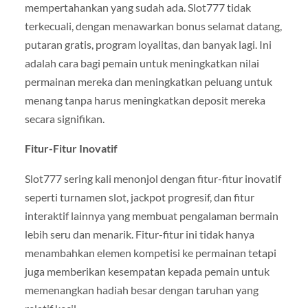
mempertahankan yang sudah ada. Slot777 tidak
terkecuali, dengan menawarkan bonus selamat datang,
putaran gratis, program loyalitas, dan banyak lagi. Ini
adalah cara bagi pemain untuk meningkatkan nilai
permainan mereka dan meningkatkan peluang untuk
menang tanpa harus meningkatkan deposit mereka
secara signifikan.
Fitur-Fitur Inovatif
Slot777 sering kali menonjol dengan fitur-fitur inovatif
seperti turnamen slot, jackpot progresif, dan fitur
interaktif lainnya yang membuat pengalaman bermain
lebih seru dan menarik. Fitur-fitur ini tidak hanya
menambahkan elemen kompetisi ke permainan tetapi
juga memberikan kesempatan kepada pemain untuk
memenangkan hadiah besar dengan taruhan yang