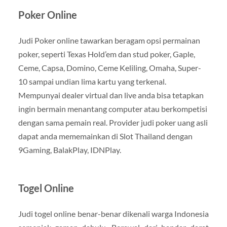
Poker Online
Judi Poker online tawarkan beragam opsi permainan
poker, seperti Texas Hold’em dan stud poker, Gaple,
Ceme, Capsa, Domino, Ceme Keliling, Omaha, Super-
10 sampai undian lima kartu yang terkenal.
Mempunyai dealer virtual dan live anda bisa tetapkan
ingin bermain menantang computer atau berkompetisi
dengan sama pemain real. Provider judi poker uang asli
dapat anda mememainkan di Slot Thailand dengan
9Gaming, BalakPlay, IDNPlay.
Togel Online
Judi togel online benar-benar dikenali warga Indonesia