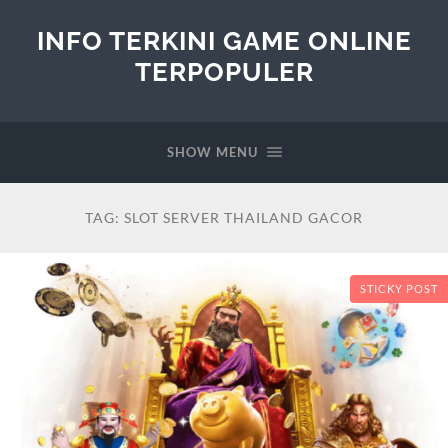
INFO TERKINI GAME ONLINE
TERPOPULER
SHOW MENU
TAG:
SLOT SERVER THAILAND GACOR
STICKY POST