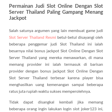
Permainan Judi Slot Online Dengan Slot
Server Thailand Paling Gampang Menang
Jackpot
Salah satunya argumen yang lain membuat game judi
Slot Server Thailand Resmi
betul-betul disayangi oleh
beberapa penggemar judi Slot Thailand ini ialah
besarnya nilai bonus jackpot Slot Online Dengan Slot
Server Thailand yang mereka menawarkan, di mana
memang provider ini ialah termasuk di barisan
provider dengan bonus jackpot Slot Online Dengan
Slot Server Thailand terbesar karena player bisa
menghasilkan uang kemenangan sampai beberapa
ratus juta rupiah waktu sukses memperolehnya.
Tidak dapat disangkal kembali jika memang
beberapa orang ingin lakukan login slot joker123 ini,