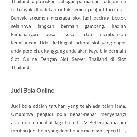
Thailand diputuskan sebagai permainan judi online
terbanyak dimainkan untuk semua penjudi tanah air.
Banyak argumen mengapa slot jadi pecinta bettor,
selainnya langkah bermain gampang, hadiah
kemenangan besar sekali dan memberikan
keuntungan. Tidak ketinggal jackpot slot yang dapat
anda peroleh, ditanggung anda akan kaya bila bermain
Slot Online Dengan Slot Server Thailand di Slot
Thailand.
Judi Bola Online
Judi bola adalah taruhan yang telah ada telah lama.
Umumnya penjudi bola benar-benar menyenangi
atau umum melihat laga bola di TV. Beberapa macam
taruhan judi bola yang dapat anda mainkan seperti HT,