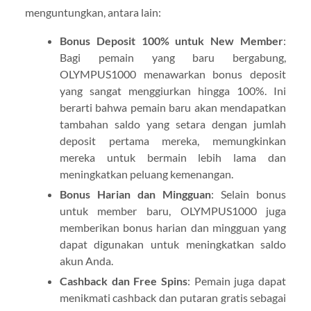
menguntungkan, antara lain:
Bonus Deposit 100% untuk New Member
:
Bagi pemain yang baru bergabung,
OLYMPUS1000 menawarkan bonus deposit
yang sangat menggiurkan hingga 100%. Ini
berarti bahwa pemain baru akan mendapatkan
tambahan saldo yang setara dengan jumlah
deposit pertama mereka, memungkinkan
mereka untuk bermain lebih lama dan
meningkatkan peluang kemenangan.
Bonus Harian dan Mingguan
: Selain bonus
untuk member baru, OLYMPUS1000 juga
memberikan bonus harian dan mingguan yang
dapat digunakan untuk meningkatkan saldo
akun Anda.
Cashback dan Free Spins
: Pemain juga dapat
menikmati cashback dan putaran gratis sebagai