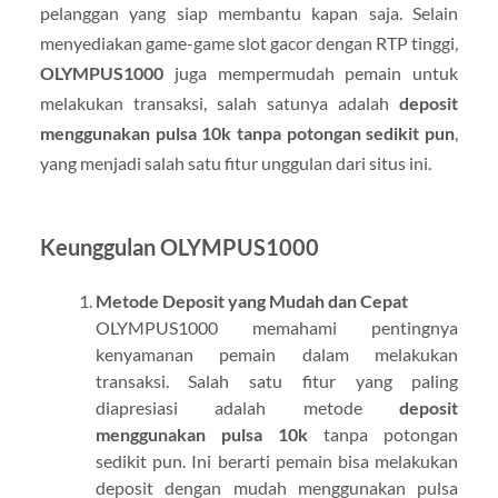
pelanggan yang siap membantu kapan saja. Selain
menyediakan game-game slot gacor dengan RTP tinggi,
OLYMPUS1000
juga mempermudah pemain untuk
melakukan transaksi, salah satunya adalah
deposit
menggunakan pulsa 10k tanpa potongan sedikit pun
,
yang menjadi salah satu fitur unggulan dari situs ini.
Keunggulan OLYMPUS1000
Metode Deposit yang Mudah dan Cepat
OLYMPUS1000 memahami pentingnya
kenyamanan pemain dalam melakukan
transaksi. Salah satu fitur yang paling
diapresiasi adalah metode
deposit
menggunakan pulsa 10k
tanpa potongan
sedikit pun. Ini berarti pemain bisa melakukan
deposit dengan mudah menggunakan pulsa