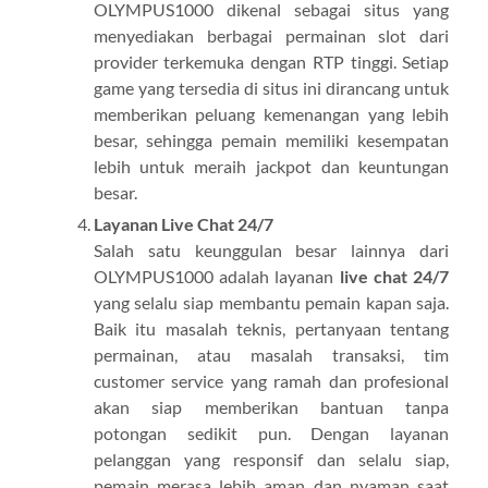
OLYMPUS1000 dikenal sebagai situs yang
menyediakan berbagai permainan slot dari
provider terkemuka dengan RTP tinggi. Setiap
game yang tersedia di situs ini dirancang untuk
memberikan peluang kemenangan yang lebih
besar, sehingga pemain memiliki kesempatan
lebih untuk meraih jackpot dan keuntungan
besar.
Layanan Live Chat 24/7
Salah satu keunggulan besar lainnya dari
OLYMPUS1000 adalah layanan
live chat 24/7
yang selalu siap membantu pemain kapan saja.
Baik itu masalah teknis, pertanyaan tentang
permainan, atau masalah transaksi, tim
customer service yang ramah dan profesional
akan siap memberikan bantuan tanpa
potongan sedikit pun. Dengan layanan
pelanggan yang responsif dan selalu siap,
pemain merasa lebih aman dan nyaman saat