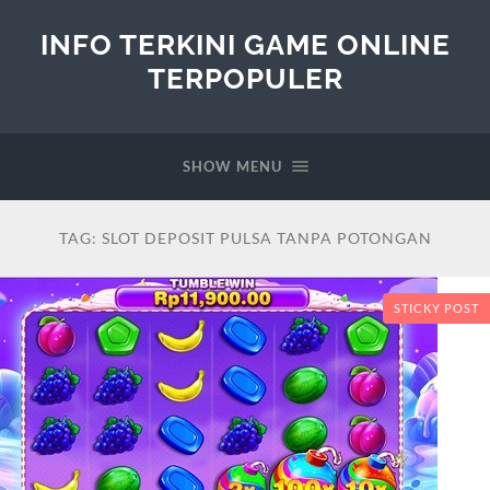
INFO TERKINI GAME ONLINE
TERPOPULER
SHOW MENU
TAG:
SLOT DEPOSIT PULSA TANPA POTONGAN
STICKY POST