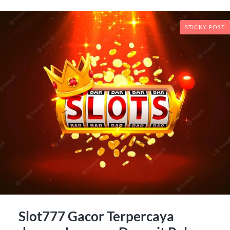
STICKY POST
Slot777 Gacor Terpercaya