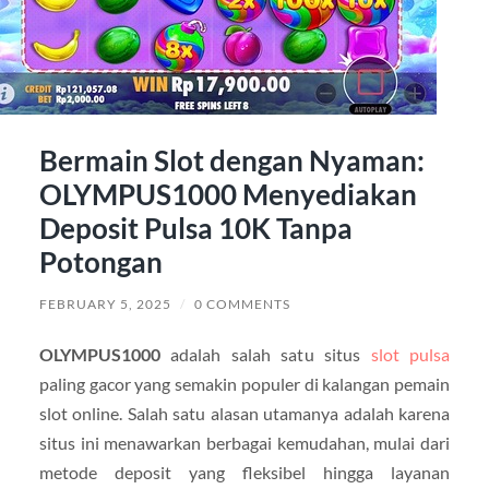
Bermain Slot dengan Nyaman:
OLYMPUS1000 Menyediakan
Deposit Pulsa 10K Tanpa
Potongan
FEBRUARY 5, 2025
/
0 COMMENTS
OLYMPUS1000
adalah salah satu situs
slot pulsa
paling gacor yang semakin populer di kalangan pemain
slot online. Salah satu alasan utamanya adalah karena
situs ini menawarkan berbagai kemudahan, mulai dari
metode deposit yang fleksibel hingga layanan