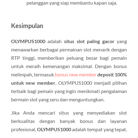
pelanggan yang siap membantu kapan saja.
Kesimpulan
OLYMPUS1000
adalah
situs slot paling gacor
yang
menawarkan berbagai permainan slot menarik dengan
RTP tinggi, memberikan peluang besar bagi pemain
untuk meraih kemenangan maksimal. Dengan bonus
melimpah, termasuk
bonus new member
deposit 100%
untuk new member
, OLYMPUS1000 menjadi pilihan
terbaik bagi pemain yang ingin menikmati pengalaman
bermain slot yang seru dan menguntungkan.
Jika Anda mencari situs yang menyediakan slot
berkualitas dengan banyak bonus dan layanan
profesional,
OLYMPUS1000
adalah tempat yang tepat.