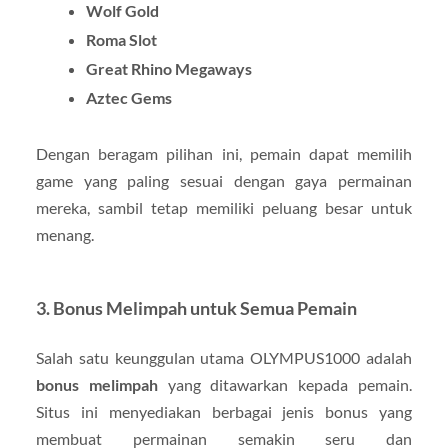
Wolf Gold
Roma Slot
Great Rhino Megaways
Aztec Gems
Dengan beragam pilihan ini, pemain dapat memilih
game yang paling sesuai dengan gaya permainan
mereka, sambil tetap memiliki peluang besar untuk
menang.
3.
Bonus Melimpah untuk Semua Pemain
Salah satu keunggulan utama OLYMPUS1000 adalah
bonus melimpah
yang ditawarkan kepada pemain.
Situs ini menyediakan berbagai jenis bonus yang
membuat permainan semakin seru dan