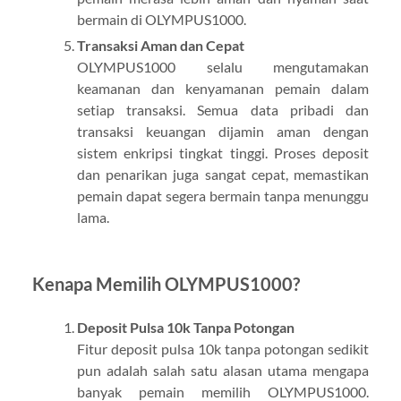
bermain di OLYMPUS1000.
Transaksi Aman dan Cepat
OLYMPUS1000 selalu mengutamakan
keamanan dan kenyamanan pemain dalam
setiap transaksi. Semua data pribadi dan
transaksi keuangan dijamin aman dengan
sistem enkripsi tingkat tinggi. Proses deposit
dan penarikan juga sangat cepat, memastikan
pemain dapat segera bermain tanpa menunggu
lama.
Kenapa Memilih OLYMPUS1000?
Deposit Pulsa 10k Tanpa Potongan
Fitur deposit pulsa 10k tanpa potongan sedikit
pun adalah salah satu alasan utama mengapa
banyak pemain memilih OLYMPUS1000.