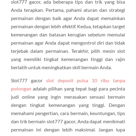
slot777 gacor, ada beberapa tips dan trik yang bisa
Anda terapkan. Pertama, pahami aturan dan strategi
permainan dengan baik agar Anda dapat memainkan
permainan dengan lebih efektif. Kedua, tetapkan target
kemenangan dan batasan kerugian sebelum memulai
permainan agar Anda dapat mengontrol diri dan tidak
terjebak dalam permainan. Terakhir, pilih mesin slot
yang memiliki tingkat kemenangan tinggi dan rajin
berlatih untuk meningkatkan skill bermain Anda.
Slot777 gacor
slot deposit pulsa 10 ribu tanpa
potongan
adalah pilihan yang tepat bagi para pecinta
judi online yang ingin merasakan sensasi bermain
dengan tingkat kemenangan yang tinggi. Dengan
memahami pengertian, cara bermain, keuntungan, tips
dan trik bermain slot777 gacor, Anda dapat menikmati
permainan ini dengan lebih maksimal. Jangan lupa