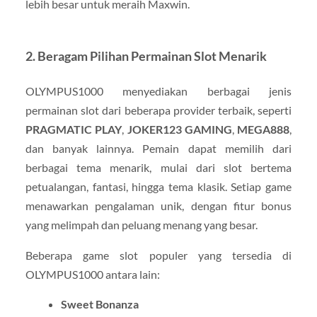
lebih besar untuk meraih Maxwin.
2.
Beragam Pilihan Permainan Slot Menarik
OLYMPUS1000 menyediakan berbagai jenis
permainan slot dari beberapa provider terbaik, seperti
PRAGMATIC PLAY
,
JOKER123 GAMING
,
MEGA888
,
dan banyak lainnya. Pemain dapat memilih dari
berbagai tema menarik, mulai dari slot bertema
petualangan, fantasi, hingga tema klasik. Setiap game
menawarkan pengalaman unik, dengan fitur bonus
yang melimpah dan peluang menang yang besar.
Beberapa game slot populer yang tersedia di
OLYMPUS1000 antara lain:
Sweet Bonanza