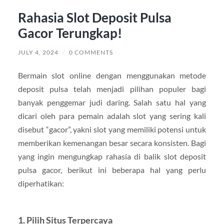
Rahasia Slot Deposit Pulsa
Gacor Terungkap!
JULY 4, 2024
/
0 COMMENTS
Bermain slot online dengan menggunakan metode
deposit pulsa telah menjadi pilihan populer bagi
banyak penggemar judi daring. Salah satu hal yang
dicari oleh para pemain adalah slot yang sering kali
disebut “gacor”, yakni slot yang memiliki potensi untuk
memberikan kemenangan besar secara konsisten. Bagi
yang ingin mengungkap rahasia di balik slot deposit
pulsa gacor, berikut ini beberapa hal yang perlu
diperhatikan:
1. Pilih Situs Terpercaya