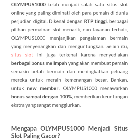
OLYMPUS1000
telah menjadi salah satu situs slot
online yang paling diminati oleh para pemain di dunia
perjudian digital. Dikenal dengan
RTP tinggi
, berbagai
pilihan permainan slot menarik, dan layanan terbaik,
OLYMPUS1000 menjanjikan pengalaman bermain
yang menyenangkan dan menguntungkan. Selain itu,
situs slot
ini juga terkenal karena menyediakan
berbagai bonus melimpah
yang akan membuat pemain
semakin betah bermain dan meningkatkan peluang
mereka untuk meraih kemenangan besar. Bahkan,
untuk
new member
, OLYMPUS1000 menawarkan
bonus sampai dengan 100%
, memberikan keuntungan
ekstra yang sangat menggiurkan.
Mengapa OLYMPUS1000 Menjadi Situs
Slot Paling Gacor?